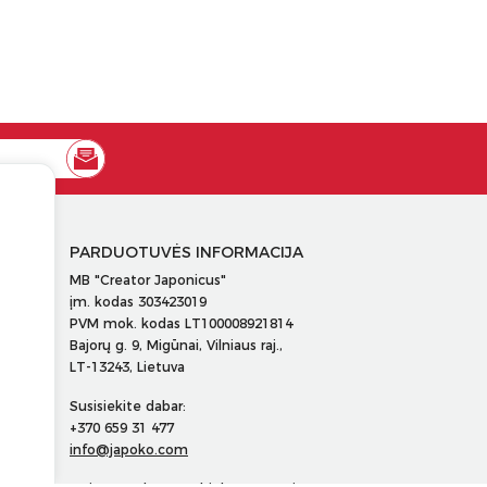
PARDUOTUVĖS INFORMACIJA
MB "Creator Japonicus"
įm. kodas 303423019
PVM mok. kodas LT100008921814
Bajorų g. 9, Migūnai, Vilniaus raj.,
LT-13243, Lietuva
Susisiekite dabar:
+370 659 31 477
info@japoko.com