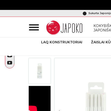
Sukurta Japonij
KOKYBIŠK
JAPONIŠ
LAQ KONSTRUKTORIAI
ŽAISLAI K
Pradžia
Produktai
Grafiniai rašikliai
Spalvoti grafiniai r