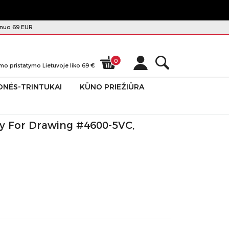
nuo 69 EUR
0
mo pristatymo Lietuvoje liko
69
€
ONĖS-TRINTUKAI
KŪNO PRIEŽIŪRA
arvy For Drawing #4600-5VC,