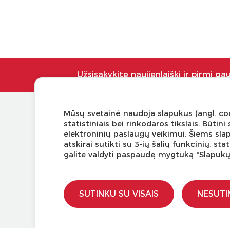
Užsisakykite naujienlaiškį ir pirmi ga
Mūsų svetainė naudoja slapukus (angl. coo
KLIENTŲ APTARNAVIMAS
NAUDI
statistiniais bei rinkodaros tikslais. Būti
elektroninių paslaugų veikimui. Šiems sla
Pirkimo – pardavimo taisyklės
Tinklaraš
atskirai sutikti su 3-ių šalių funkcinių, s
Pristatymas ir grąžinimas
Kodomo 
galite valdyti paspaudę mygtuką "Slapuk
Apmokėjimo būdai
Kūrybinė
Kokybės ir saugumo standartai
LaQ kon
Privatumo taisyklės
LaQ kon
SUTINKU SU VISAIS
NESUTI
Ugdymo 
Kur įsigy
Didmen