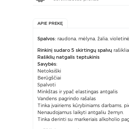
APIE PREKĘ
Spalvos:
raudona, mėlyna, žalia, violetinė
Rinkinį sudaro 5 skirtingų spalvų
rašiklia
Rašiklių natgalis teptukinis
Savybės:
Netoksiški
Berūgščiai
Spalvoti
Minkštas ir ypač elastingas antgalis
Vandens pagrindo rašalas
Tinka įvairiems kūrybiniams darbams, pieš
Nenaudojamus laikyti antgaliu žemyn.
Tinka derinti su markeriais alkoholio pag