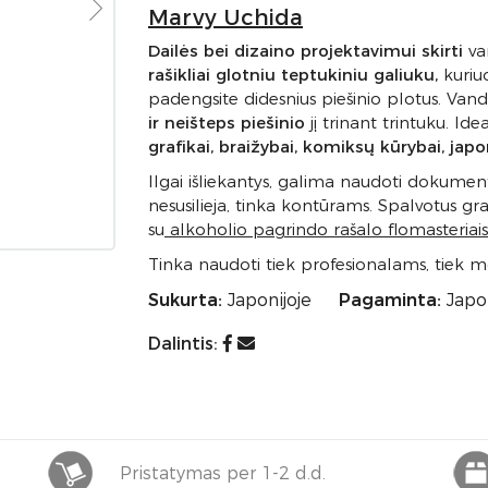
Marvy Uchida
Dailės bei dizaino projektavimui skirti
va
rašikliai glotniu teptukiniu galiuku,
kuriuo
padengsite didesnius piešinio plotus. Van
ir neišteps piešinio
jį trinant trintuku. Ide
grafikai, braižybai, komiksų kūrybai, japo
Ilgai išliekantys, galima naudoti dokument
nesusilieja, tinka kontūrams. Spalvotus gr
su
alkoholio pagrindo rašalo flomasteriais
Tinka naudoti tiek profesionalams, tiek 
Sukurta:
Japonijoje
Pagaminta:
Japon
Dalintis:
Pristatymas per 1-2 d.d.