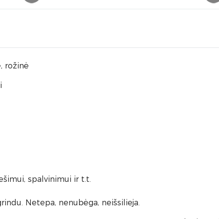
, rožinė
i
imui, spalvinimui ir t.t.
rindu. Netepa, nenubėga, neišsilieja.