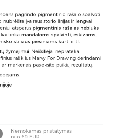
ndens pagrindo pigmentinio rašalo spalvoti
 nubrėšite įvairaus storio linijas ir lengvai
deniui atsparus
pigmentinis rašalas nebluks
aliai tinka
mandaloms spalvinti, eskizams,
niško stiliaus piešiniams kurti
ir t.t.
ų žymėjimui. Neišsilieja, neprateka,
afinius rašiklius Marvy For Drawing derindami
 ar markeriais
pasieksite puikių rezultatų.
mėgėjams.
ijoje
Nemokamas pristatymas
nuo 69 EUR