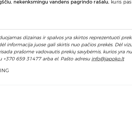
gščiu, nekenksmingu vandens pagrindo rašalu,
kuris pa
uojamas dizainas ir spalvos yra skirtos reprezentuoti prekę
 informacija juose gali skirtis nuo pačios prekės. Dėl vizu
l visada prašome vadovautis prekių savybėmis, kurios yra 
u +370 659 31477 arba el. Pa
što adresu
info
@japoko.lt
WING