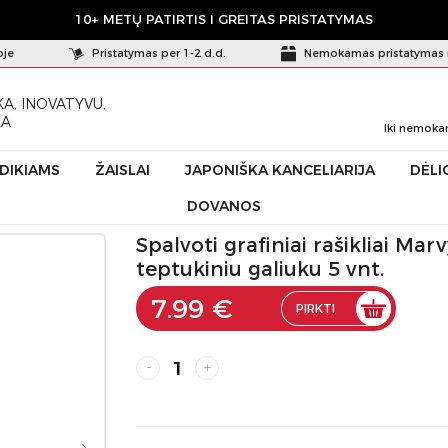
10+ METŲ PATIRTIS I GREITAS PRISTATYMAS
oje
Pristatymas per 1-2 d.d.
Nemokamas pristatymas 
A, INOVATYVU,
KA
Iki nemoka
ŪDIKIAMS
ŽAISLAI
JAPONIŠKA KANCELIARIJA
DĖLI
DOVANOS
ašikliai Marvy For Drawing #4600-5VC, teptukiniu galiuku 5 vnt.
Spalvoti grafiniai rašikliai M
teptukiniu galiuku 5 vnt.
7.99 €
PIRKTI
-
+