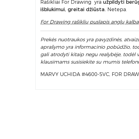
Rašikliai For Drawing yra
užpildyti berū
išblukimui, greitai džiūsta.
Netepa.
For Drawing rašiklių puslapis anglų kalba
Prek
ės nuotraukos yra pavyzdinės,
atvaizd
aprašymo yra informacinio pobūdžio, todėl
gali atrodyti kitaip negu realybėje, todė
klausimams susisiekite su mumis telefon
MARVY UCHIDA #4600-5VC, FOR DRA