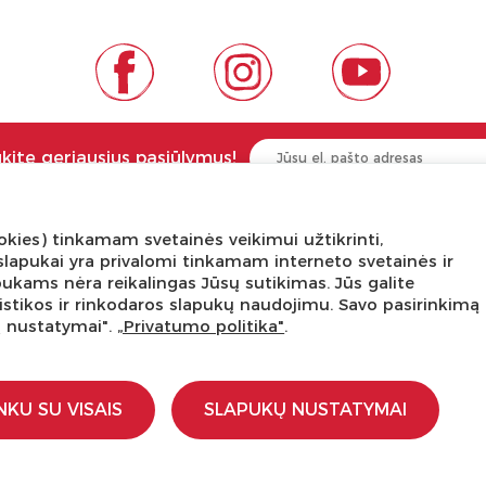
ukite geriausius pasiūlymus!
kies) tinkamam svetainės veikimui užtikrinti,
NGA ŽINOTI
APIE PREKĖS ŽENKLUS
ni slapukai yra privalomi tinkamam interneto svetainės ir
pukams nėra reikalingas Jūsų sutikimas. Jūs galite
tis
Kas yra LaQ?
tatistikos ir rinkodaros slapukų naudojimu. Savo pasirinkimą
edukacijos
BRAIN BUILDERS kūdikiams
ų nustatymai".
„Privatumo politika"
.
s dirbtuvės
IWAKO trintukai-dėlionės
kursas
MARVY UCHIDA kanceliarija
stravimo schemos
Kiti prekiniai ženklai
NKU SU VISAIS
SLAPUKŲ NUSTATYMAI
įstaigoms
ti
a