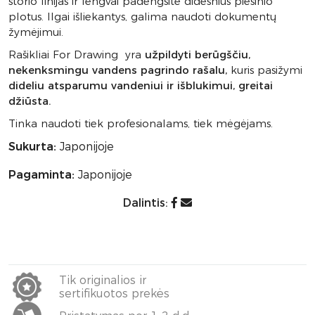
storio linijas ir lengvai padengsite didesnius piešinio
plotus. Ilgai išliekantys, galima naudoti dokumentų
žymėjimui.
Rašikliai For Drawing yra
užpildyti berūgščiu,
nekenksmingu vandens pagrindo rašalu,
kuris pasižymi
dideliu atsparumu vandeniui ir išblukimui, greitai
džiūsta.
Tinka naudoti tiek profesionalams, tiek mėgėjams.
Sukurta:
Japonijoje
Pagaminta:
Japonijoje
Dalintis:
Tik originalios ir
sertifikuotos prekės