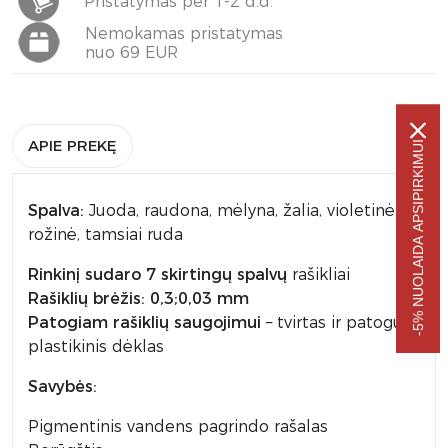
Pristatymas per 1-2 d.d.
Nemokamas pristatymas
nuo 69 EUR
APIE PREKĘ
-5% NUOLAIDA APSIPIRKIMUI
Spalva:
Juoda, raudona, mėlyna, žalia, violetinė,
rožinė, tamsiai ruda
Rinkinį sudaro 7 skirtingų spalvų
rašikliai
Rašiklių brėžis: 0,3;0,03 mm
Patogiam rašiklių saugojimui
– tvirtas ir patogus
plastikinis dėklas
Savybės:
Pigmentinis vandens pagrindo rašalas