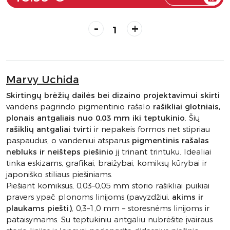
-
+
Marvy Uchida
Skirtingų brėžių dailės bei dizaino projektavimui skirti
vandens pagrindo pigmentinio rašalo
rašikliai glotniais,
plonais antgaliais nuo 0,03 mm iki teptukinio
. Šių
rašiklių antgaliai tvirti
ir nepakeis formos net stipriau
paspaudus, o vandeniui atsparus
pigmentinis rašalas
nebluks ir neišteps piešinio
jį trinant trintuku. Idealiai
tinka eskizams, grafikai, braižybai, komiksų kūrybai ir
japoniško stiliaus piešiniams.
Piešiant komiksus, 0,03–0,05 mm storio rašikliai puikiai
pravers ypač plonoms linijoms (pavyzdžiui,
akims ir
plaukams piešti)
, 0,3–1,0 mm – storesnėms linijoms ir
pataisymams. Su teptukiniu antgaliu nubrėšite įvairaus