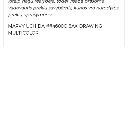
kitaip negu realybėje, todėl visada prašome
vadovautis prekių savybėmis, kurios yra nurodytos
prekių aprašymuose.
MARVY UCHIDA ##4600C-8AX DRAWING
MULTICOLOR