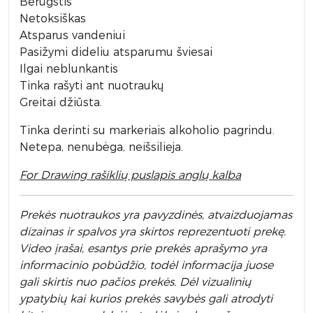
Berūgštis
Netoksiškas
Atsparus vandeniui
Pasižymi dideliu atsparumu šviesai
Ilgai neblunkantis
Tinka rašyti ant nuotraukų
Greitai džiūsta.
Tinka derinti su markeriais alkoholio pagrindu.
Netepa, nenubėga, neišsilieja.
For Drawing rašiklių puslapis anglų kalba
Prek
ės nuotraukos yra pavyzdinės,
atvaizduojamas
dizainas ir spalvos yra skirtos reprezentuoti prekę.
Video įrašai, esantys prie prekės aprašymo yra
informacinio pobūdžio, todėl informacija juose
gali skirtis nuo pačios prekės. Dėl vizualinių
ypatybių kai kurios prekės savybės gali atrodyti