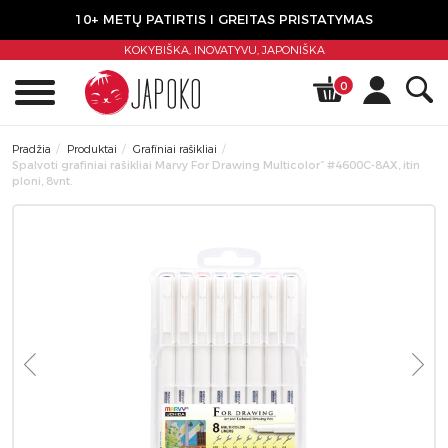
10+ METŲ PATIRTIS I GREITAS PRISTATYMAS
KOKYBIŠKA, INOVATYVU,
JAPONIŠKA
0
Pradžia
Produktai
Grafiniai rašikliai
Spalvoti grafiniai rašikliai Marvy For Drawing Multicolor” #4600C-8AX, itin
ploni, 8vnt.