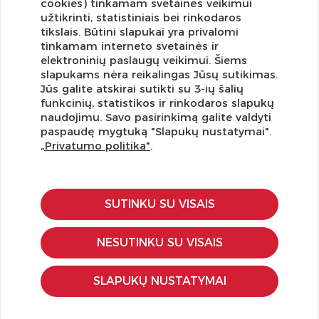
cookies) tinkamam svetainės veikimui
užtikrinti, statistiniais bei rinkodaros
tikslais. Būtini slapukai yra privalomi
tinkamam interneto svetainės ir
elektroninių paslaugų veikimui. Šiems
slapukams nėra reikalingas Jūsų sutikimas.
Jūs galite atskirai sutikti su 3-ių šalių
funkcinių, statistikos ir rinkodaros slapukų
Užsisakykite naujienlaiškį ir pirmi gaukite geriausius
naudojimu. Savo pasirinkimą galite valdyti
pasiūlymus!
paspaudę mygtuką "Slapukų nustatymai".
„Privatumo politika"
.
SUTINKU SU VISAIS
KLIENTŲ APTARNAVIMAS
Pirkimo – pardavimo taisyklės
NESUTINKU SU VISAIS
Pristatymas ir grąžinimas
Apmokėjimo būdai
SLAPUKŲ NUSTATYMAI
Kokybės ir saugumo standartai
Privatumo taisyklės