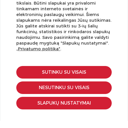
tikslais. Būtini slapukai yra privalomi
tinkamam interneto svetainės ir
elektroninių paslaugų veikimui. Šiems
slapukams nėra reikalingas Jūsų sutikimas.
Jūs galite atskirai sutikti su 3-ių šalių
funkcinių, statistikos ir rinkodaros slapukų
Užsisakykite naujienlaiškį ir pirmi gaukite geriausius
naudojimu. Savo pasirinkimą galite valdyti
pasiūlymus!
paspaudę mygtuką "Slapukų nustatymai".
„Privatumo politika"
.
SUTINKU SU VISAIS
KLIENTŲ APTARNAVIMAS
Pirkimo – pardavimo taisyklės
NESUTINKU SU VISAIS
Pristatymas ir grąžinimas
Apmokėjimo būdai
SLAPUKŲ NUSTATYMAI
Kokybės ir saugumo standartai
Privatumo taisyklės
NAUDINGA ŽINOTI