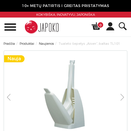
10+ METŲ PATIRTIS I GREITAS PRISTATYMAS
KOKYBIŠKA, INOVATYVU,
JAPONIŠKA
0
Pradžia
Produktai
Naujienos
Tualeto šepetys „Aisen”, baltas TL101
Nauja