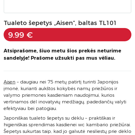
Tualeto šepetys „Aisen”, baltas TL101
9.99 €
Atsiprašome, šiuo metu šios prekės neturime
sandelyje! Prašome užsukti pas mus vėliau.
Aisen
– daugiau nei 75 metų patirtį turinti Japonijos
įmonė, kurianti aukštos kokybės namų priežiūros ir
valymo priemones kasdieniam naudojimui, kurios
vertinamos dėl inovatyvių medžiagų, padedančių valyti
efektyviau bei patogiau.
Japoniškas tualeto šepetys su dėklu – praktiškas ir
higieniškas sprendimas kasdienei wc kambario priežiūrai.
Šepetys sukurtas taip, kad jo galvutė nesiliestų prie dėklo