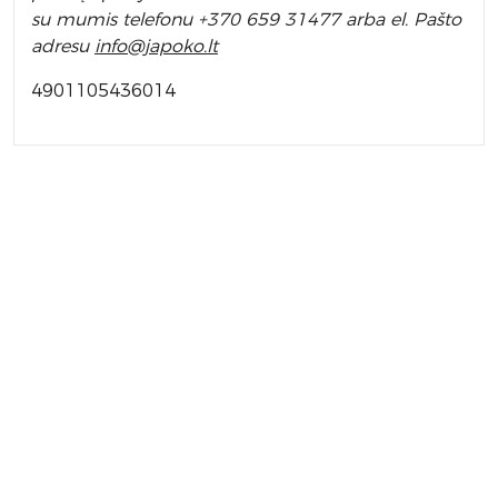
su mumis telefonu +370 659 31477 arba el. Pa
što
adresu
info
@japoko.lt
4901105436014