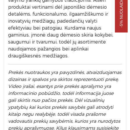
valymo įrankių gamybos tradicijomis. Aisen
produktai vertinami dėl japoniško dėmesio
detalėms, funkcionalumo, ilgaamžiškumo ir
inovatyvių medžiagų, padedančių valyti
efektyviau bei patogiau. Kurdama naujus
gaminius, įmonė daug dėmesio skiria kokybei,
saugumui ir tvarumui, todėl jų asortimente
naudojamos pažangios bei aplinkai
draugiškesnės medžiagos.
Prek
ės nuotraukos yra pavyzdinės,
atvaizduojamas
dizainas ir spalvos yra skirtos reprezentuoti prekę.
Video įrašai, esantys prie prekės aprašymo yra
informacinio pobūdžio, todėl informacija juose
gali skirtis nuo pačios prekės. Dėl vizualinių
ypatybių kai kurios prekės savybės gali atrodyti
kitaip negu realybėje, todėl visada prašome
vadovautis prekių savybėmis, kurios yra nurodytos
prekių aprašymuose. Kilus klausimams susisiekite