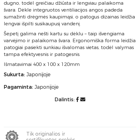
dugno, todėl greičiau džiūsta ir lengviau palaikoma
švara. Dėkle integruotos ventiliacijos angos padeda
sumažinti drėgmės kaupimąsi, o patogus dizainas leidžia
lengvai išpilti susikaupusį vandenį.
Šepetį galima nešti kartu su dėklu – taip išvengiama
varvėjimo ir palaikoma švara. Ergonomiška forma leidžia
patogiai pasiekti sunkiau išvalomas vietas, todėl valymas
tampa efektyvesnis ir patogesnis.
Išmatavimai 400 x 100 x 120mm
Sukurta:
Japonijoje
Pagaminta:
Japonijoje
Dalintis:
Tik originalios ir
sertifikuotos prekės