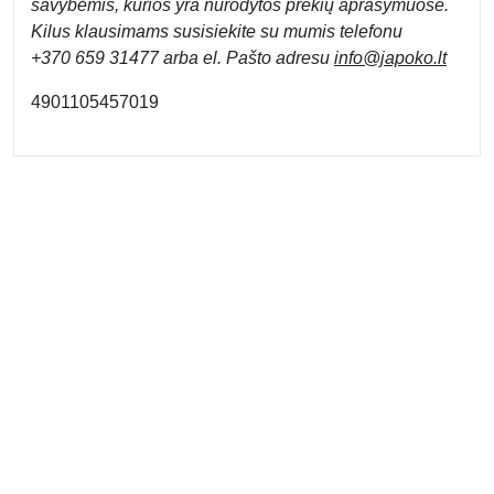
savybėmis, kurios yra nurodytos prekių aprašymuose.
Kilus klausimams susisiekite su mumis telefonu
+370 659 31477 arba el. Pa
što adresu
info
@japoko.lt
4901105457019