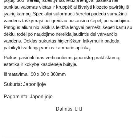
pojūtį. 360° šerelių išdėstymas leidžia lengvai pasiekti net
sunkiau valomas vietas ir kruopščiai išvalyti klozeto paviršių iš
įvairių kampų. Specialiai suformuoti šereliai padeda sumažinti
vandens taškymąsi bei greičiau nusausina šepetį po naudojimo.
Patogus aliuminio laikiklis leidžia lengvai pernešti šepetį kartu su
dėklu, todėl po naudojimo nereikia jaudintis dėl varvančio
vandens. Dėklas sukurtas higieniškam laikymui ir padeda
palaikyti tvarkingą vonios kambario aplinką.
Puikus pasirinkimas vertinantiems japonišką praktiškumą,
estetiką ir kokybę kasdienėje buityje.
Išmatavimai: 90 x 90 x 360mm
Sukurta:
Japonijoje
Pagaminta:
Japonijoje
Dalintis: