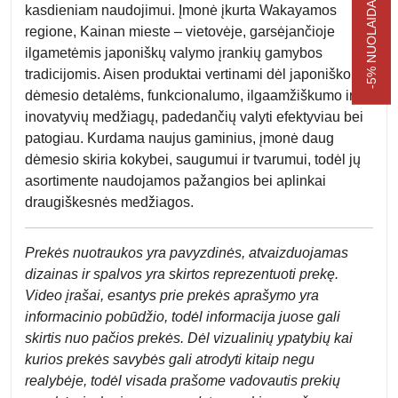
-5% NUOLAIDA APSIPIRKIMUI
kasdieniam naudojimui. Įmonė įkurta Wakayamos
regione, Kainan mieste – vietovėje, garsėjančioje
ilgametėmis japoniškų valymo įrankių gamybos
tradicijomis. Aisen produktai vertinami dėl japoniško
dėmesio detalėms, funkcionalumo, ilgaamžiškumo ir
inovatyvių medžiagų, padedančių valyti efektyviau bei
patogiau. Kurdama naujus gaminius, įmonė daug
dėmesio skiria kokybei, saugumui ir tvarumui, todėl jų
asortimente naudojamos pažangios bei aplinkai
draugiškesnės medžiagos.
Prek
ės nuotraukos yra pavyzdinės,
atvaizduojamas
dizainas ir spalvos yra skirtos reprezentuoti prekę.
Video įrašai, esantys prie prekės aprašymo yra
informacinio pobūdžio, todėl informacija juose gali
skirtis nuo pačios prekės. Dėl vizualinių ypatybių kai
kurios prekės savybės gali atrodyti kitaip negu
realybėje, todėl visada prašome vadovautis prekių