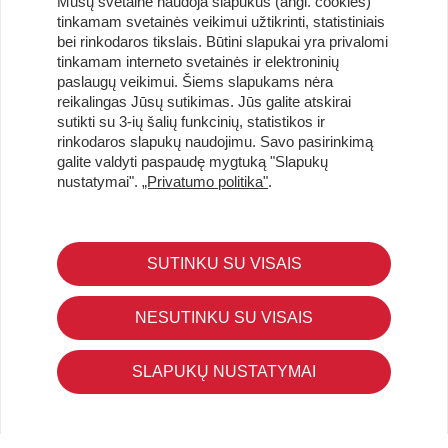
Mūsų svetainė naudoja slapukus (angl. cookies)
tinkamam svetainės veikimui užtikrinti, statistiniais
bei rinkodaros tikslais. Būtini slapukai yra privalomi
tinkamam interneto svetainės ir elektroninių
paslaugų veikimui. Šiems slapukams nėra
reikalingas Jūsų sutikimas. Jūs galite atskirai
sutikti su 3-ių šalių funkcinių, statistikos ir
Užsisakykite naujienlaiškį ir pirmi gaukite geriausius
rinkodaros slapukų naudojimu. Savo pasirinkimą
pasiūlymus!
galite valdyti paspaudę mygtuką "Slapukų
nustatymai".
„Privatumo politika"
.
SUTINKU SU VISAIS
KLIENTŲ APTARNAVIMAS
Pirkimo – pardavimo taisyklės
NESUTINKU SU VISAIS
Pristatymas ir grąžinimas
Apmokėjimo būdai
SLAPUKŲ NUSTATYMAI
Kokybės ir saugumo standartai
Privatumo taisyklės
NAUDINGA ŽINOTI