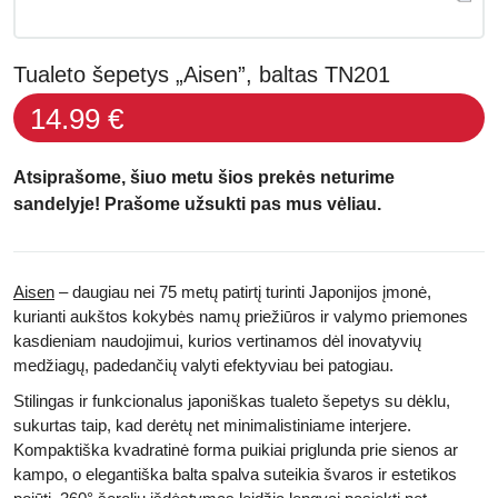
Tualeto šepetys „Aisen”, baltas TN201
14.99 €
Atsiprašome, šiuo metu šios prekės neturime
sandelyje! Prašome užsukti pas mus vėliau.
Aisen
– daugiau nei 75 metų patirtį turinti Japonijos įmonė,
kurianti aukštos kokybės namų priežiūros ir valymo priemones
kasdieniam naudojimui, kurios vertinamos dėl inovatyvių
medžiagų, padedančių valyti efektyviau bei patogiau.
Stilingas ir funkcionalus japoniškas tualeto šepetys su dėklu,
sukurtas taip, kad derėtų net minimalistiniame interjere.
Kompaktiška kvadratinė forma puikiai priglunda prie sienos ar
kampo, o elegantiška balta spalva suteikia švaros ir estetikos