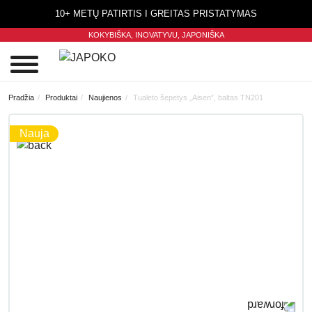
10+ METŲ PATIRTIS I GREITAS PRISTATYMAS
KOKYBIŠKA, INOVATYVU,
JAPONIŠKA
0
Pradžia
Produktai
Naujienos
Tualeto šepetys „Aisen”, baltas TN201
Nauja