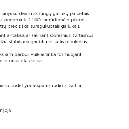
kinys su dviem skirtingų galiukų pincetais,
tai pagaminti iš 18Cr nerūdijančio plieno –
trų preciziškai sureguliuotais galiukais.
antakius ar šalinant storesnius, tvirtesnius
žia stabiliai sugriebti net kelis plaukelius
ksliam darbui. Puikiai tinka formuojant
 ar plonus plaukelius.
no, todėl yra atsparūs rūdims, tvirti ir
ijoje