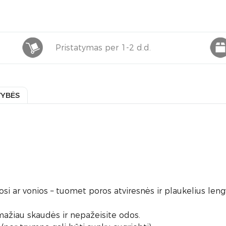
Pristatymas per 1-2 d.d.
VYBĖS
i ar vonios – tuomet poros atviresnės ir plaukelius lengvi
mažiau skaudės ir nepažeisite odos.