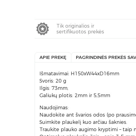
Tik originalios ir
sertifikuotos prekės
APIE PREKĘ
PAGRINDINĖS PREKĖS SA
Išmatavimai: H150xW44xD16mm
Svoris: 20 g
Ilgis: 73mm;
Galiukų plotis: 2mm ir 5,5mm
Naudojimas:
Naudokite ant švarios odos (po prausimos
Suimkite plaukelį kuo arčiau šaknies.
Traukite plauko augimo kryptimi – taip 