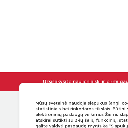
Užsisakykite naujienlaiškį ir pirmi ga
Mūsų svetainė naudoja slapukus (angl. coo
KLIENTŲ APTARNAVIMAS
NAUDI
statistiniais bei rinkodaros tikslais. Būti
elektroninių paslaugų veikimui. Šiems sla
Pirkimo – pardavimo taisyklės
Tinklaraš
atskirai sutikti su 3-ių šalių funkcinių, s
Pristatymas ir grąžinimas
Kodomo 
galite valdyti paspaudę mygtuką "Slapuk