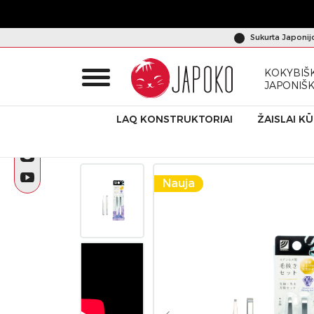
Sukurta Japonij
KOKYBIŠK
JAPONIŠ
LAQ KONSTRUKTORIAI
ŽAISLAI K
Pradžia
Produktai
Green Bell
Universalus nerūdijančio p
Nauja