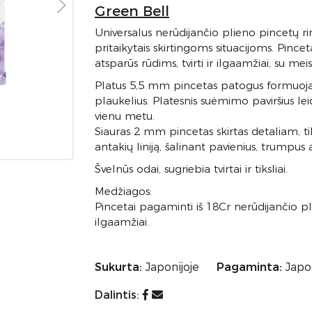
Green Bell
Universalus nerūdijančio plieno pincetų rin
pritaikytais skirtingoms situacijoms. Pince
atsparūs rūdims, tvirti ir ilgaamžiai, su meis
Platus 5,5 mm pincetas patogus formuojant 
plaukelius. Platesnis suėmimo paviršius leid
vienu metu.
Siauras 2 mm pincetas skirtas detaliam, ti
antakių liniją, šalinant pavienius, trumpus
Švelnūs odai, sugriebia tvirtai ir tiksliai.
Medžiagos:
Pincetai pagaminti iš 18Cr nerūdijančio plie
ilgaamžiai.
Sukurta:
Japonijoje
Pagaminta:
Japon
Dalintis: