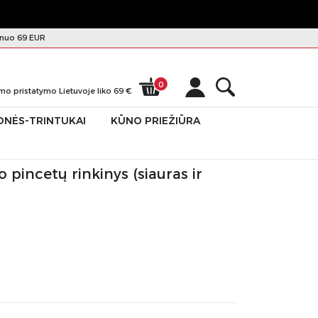
nuo 69 EUR
0
mo pristatymo Lietuvoje liko
69
€
ONĖS-TRINTUKAI
KŪNO PRIEŽIŪRA
 pincetų rinkinys (siauras ir