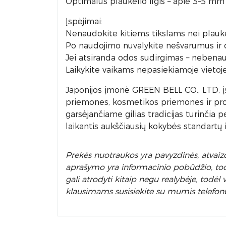
Optimalus plaukelio ilgis – apie 3–5 mm 
Įspėjimai:
Nenaudokite kitiems tikslams nei plauke
Po naudojimo nuvalykite nešvarumus ir d
Jei atsiranda odos sudirgimas – nebenau
Laikykite vaikams nepasiekiamoje vietoje
Japonijos įmonė GREEN BELL CO., LTD, įsi
priemones, kosmetikos priemones ir prof
garsėjančiame gilias tradicijas turinčia 
laikantis aukščiausių kokybės standartų 
Prek
ės nuotraukos yra pavyzdinės,
atvaizd
aprašymo yra informacinio pobūdžio, todėl
gali atrodyti kitaip negu realybėje, todė
klausimams susisiekite su mumis telefon