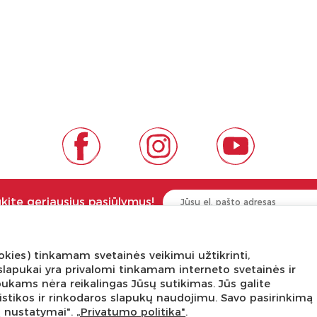
ukite geriausius pasiūlymus!
kies) tinkamam svetainės veikimui užtikrinti,
NGA ŽINOTI
APIE PREKĖS ŽENKLUS
ni slapukai yra privalomi tinkamam interneto svetainės ir
pukams nėra reikalingas Jūsų sutikimas. Jūs galite
tis
Kas yra LaQ?
tatistikos ir rinkodaros slapukų naudojimu. Savo pasirinkimą
edukacijos
BRAIN BUILDERS kūdikiams
ų nustatymai".
„Privatumo politika"
.