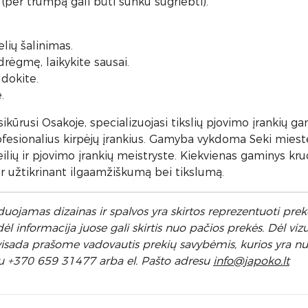
(per trumpą gali būti sunku sugriebti).
lių šalinimas.
rėgmę, laikykite sausai.
dokite.
.
kūrusi Osakoje, specializuojasi tikslių pjovimo įrankių ga
esionalius kirpėjų įrankius. Gamyba vykdoma Seki mieste,
peilių ir pjovimo įrankių meistryste. Kiekvienas gaminys kr
ir užtikrinant ilgaamžiškumą bei tikslumą.
uojamas dizainas ir spalvos yra skirtos reprezentuoti prekę
 informacija juose gali skirtis nuo pačios prekės. Dėl vizu
l visada prašome vadovautis prekių savybėmis, kurios yra 
u +370 659 31477 arba el. Pa
što adresu
info
@japoko.lt