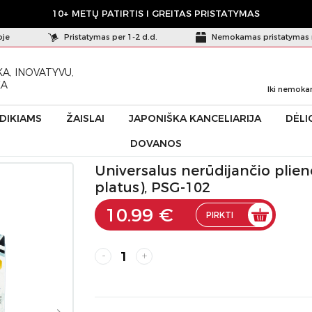
10+ METŲ PATIRTIS I GREITAS PRISTATYMAS
oje
Pristatymas per 1-2 d.d.
Nemokamas pristatymas 
A, INOVATYVU,
KA
Iki nemoka
ŪDIKIAMS
ŽAISLAI
JAPONIŠKA KANCELIARIJA
DĖLI
DOVANOS
lieno pincetų rinkinys (siauras ir platus), PSG-102
Universalus nerūdijančio plieno
platus), PSG-102
10.99 €
PIRKTI
-
+