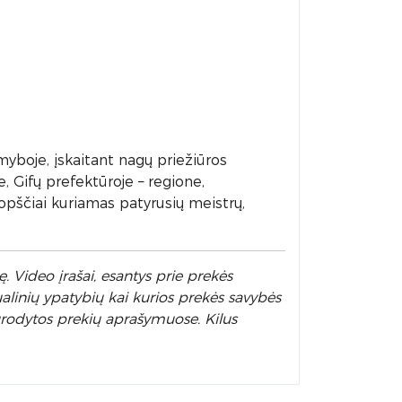
myboje, įskaitant nagų priežiūros
 Gifų prefektūroje – regione,
uopščiai kuriamas patyrusių meistrų,
. Video įrašai, esantys prie prekės
alinių ypatybių kai kurios prekės savybės
nurodytos prekių aprašymuose. Kilus