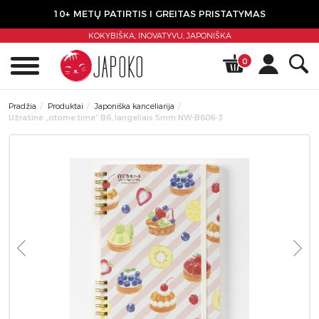
10+ METŲ PATIRTIS I GREITAS PRISTATYMAS
KOKYBIŠKA, INOVATYVU,
JAPONIŠKA
0
Pradžia
Produktai
Japoniška kanceliarija
Užrašinė „otome time” B6, langeliais 5mm NW-B606-3