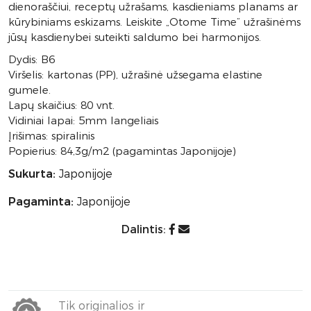
dienoraščiui, receptų užrašams, kasdieniams planams ar
kūrybiniams eskizams. Leiskite „Otome Time” užrašinėms
jūsų kasdienybei suteikti saldumo bei harmonijos.
Dydis: B6
Viršelis: kartonas (PP), užrašinė užsegama elastine
gumele.
Lapų skaičius: 80 vnt.
Vidiniai lapai: 5mm langeliais
Įrišimas: spiralinis
Popierius: 84,3g/m2 (pagamintas Japonijoje)
Sukurta:
Japonijoje
Pagaminta:
Japonijoje
Dalintis:
Tik originalios ir