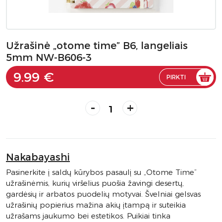
Užrašinė „otome time” B6, langeliais
5mm NW-B606-3
9.99 €
PIRKTI
-
+
Nakabayashi
Pasinerkite į saldų kūrybos pasaulį su „Otome Time”
užrašinėmis, kurių viršelius puošia žavingi desertų,
gardėsių ir arbatos puodelių motyvai. Švelniai gelsvas
užrašinių popierius mažina akių įtampą ir suteikia
užrašams jaukumo bei estetikos. Puikiai tinka