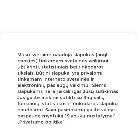
Mūsų svetainė naudoja slapukus (angl.
cookies) tinkamam svetainės veikimui
užtikrinti, statistiniais bei rinkodaros
tikslais. Būtini slapukai yra privalomi
tinkamam interneto svetainės ir
elektroninių paslaugų veikimui. Šiems
slapukams nėra reikalingas Jūsų sutikimas.
Jūs galite atskirai sutikti su 3-ių šalių
funkcinių, statistikos ir rinkodaros slapukų
Užsisakykite naujienlaiškį ir pirmi gaukite geriausius
naudojimu. Savo pasirinkimą galite valdyti
pasiūlymus!
paspaudę mygtuką "Slapukų nustatymai".
„Privatumo politika"
.