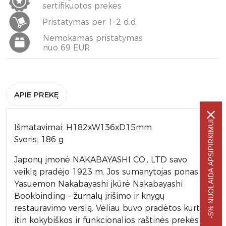
sertifikuotos prekės
Pristatymas per 1-2 d.d.
Nemokamas pristatymas
nuo 69 EUR
APIE PREKĘ
-5% NUOLAIDA APSIPIRKIMUI
Išmatavimai: H182xW136xD15mm
Svoris: 186 g.
Japonų įmonė NAKABAYASHI CO., LTD savo
veiklą pradėjo 1923 m. Jos sumanytojas ponas
Yasuemon Nakabayashi įkūrė Nakabayashi
Bookbinding – žurnalų įrišimo ir knygų
restauravimo verslą. Vėliau buvo pradėtos kurti
itin kokybiškos ir funkcionalios raštinės prekės