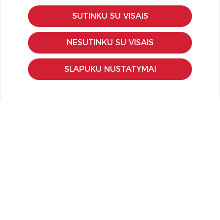
SUTINKU SU VISAIS
KLIENTŲ APTARNAVIMAS
Pirkimo – pardavimo taisyklės
NESUTINKU SU VISAIS
Pristatymas ir grąžinimas
Apmokėjimo būdai
SLAPUKŲ NUSTATYMAI
Kokybės ir saugumo standartai
Privatumo taisyklės
NAUDINGA ŽINOTI
Tinklaraštis
Kodomo edukacijos
Kūrybinės dirbtuvės
LaQ konkursas
LaQ konstravimo schemos
Ugdymo įstaigoms
Kur įsigyti
Didmena
APIE PREKĖS ŽENKLUS