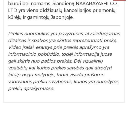
biurui bei namams. Šiandieną NAKABAYASHI CO.,
LTD yra viena didžiausių kanceliarijos priemonių
kūrėjų ir gamintojų Japonijoje.
Prek
ės nuotraukos yra pavyzdinės,
atvaizduojamas
dizainas ir spalvos yra skirtos reprezentuoti prekę.
Video įrašai, esantys prie prekės aprašymo yra
informacinio pobūdžio, todėl informacija juose
gali skirtis nuo pačios prekės. Dėl vizualinių
ypatybių kai kurios prekės savybės gali atrodyti
kitaip negu realybėje, todėl visada prašome
vadovautis prekių savybėmis, kurios yra nurodytos
prekių aprašymuose.