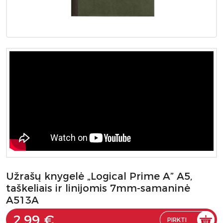
Užrašų knygelė „Logical Prime A” A5,
taškeliais ir linijomis 7mm-samaninė
A513A
2.99 €
PIRKTI