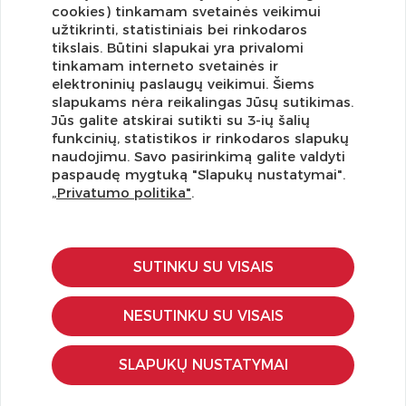
cookies) tinkamam svetainės veikimui
užtikrinti, statistiniais bei rinkodaros
tikslais. Būtini slapukai yra privalomi
tinkamam interneto svetainės ir
elektroninių paslaugų veikimui. Šiems
slapukams nėra reikalingas Jūsų sutikimas.
Jūs galite atskirai sutikti su 3-ių šalių
funkcinių, statistikos ir rinkodaros slapukų
Užsisakykite naujienlaiškį ir pirmi gaukite geriausius
naudojimu. Savo pasirinkimą galite valdyti
pasiūlymus!
paspaudę mygtuką "Slapukų nustatymai".
„Privatumo politika"
.
SUTINKU SU VISAIS
KLIENTŲ APTARNAVIMAS
Pirkimo – pardavimo taisyklės
NESUTINKU SU VISAIS
Pristatymas ir grąžinimas
Apmokėjimo būdai
SLAPUKŲ NUSTATYMAI
Kokybės ir saugumo standartai
Privatumo taisyklės