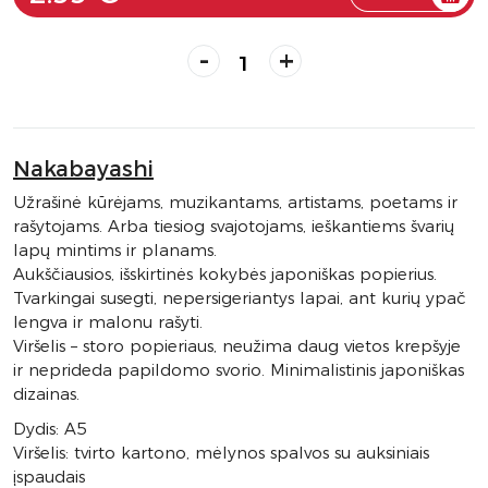
-
+
Nakabayashi
Užrašinė kūrėjams, muzikantams, artistams, poetams ir
rašytojams. Arba tiesiog svajotojams, ieškantiems švarių
lapų mintims ir planams.
Aukščiausios, išskirtinės kokybės japoniškas popierius.
Tvarkingai susegti, nepersigeriantys lapai, ant kurių ypač
lengva ir malonu rašyti.
Viršelis – storo popieriaus, neužima daug vietos krepšyje
ir neprideda papildomo svorio. Minimalistinis japoniškas
dizainas.
Dydis: A5
Viršelis: tvirto kartono, mėlynos spalvos su auksiniais
įspaudais