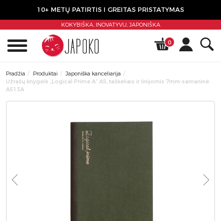
10+ METŲ PATIRTIS I GREITAS PRISTATYMAS
KOKYBIŠKA, INOVATYVU,
JAPONIŠKA
0
Pradžia
Produktai
Japoniška kanceliarija
Užrašų knygelė „Logical Prime A” A5, taškeliais ir linijomis 7mm-samaninė
A513A