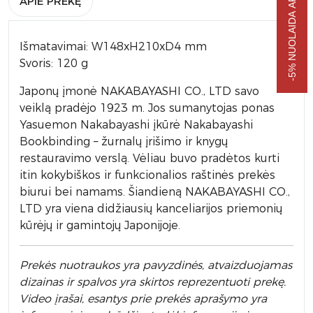
-5% NUOLAIDA APSIPIRKIMUI
APIE PREKĘ
Išmatavimai: W148xH210xD4 mm
Svoris: 120 g
Japonų įmonė NAKABAYASHI CO., LTD savo
veiklą pradėjo 1923 m. Jos sumanytojas ponas
Yasuemon Nakabayashi įkūrė Nakabayashi
Bookbinding – žurnalų įrišimo ir knygų
restauravimo verslą. Vėliau buvo pradėtos kurti
itin kokybiškos ir funkcionalios raštinės prekės
biurui bei namams. Šiandieną NAKABAYASHI CO.,
LTD yra viena didžiausių kanceliarijos priemonių
kūrėjų ir gamintojų Japonijoje.
Prek
ės nuotraukos yra pavyzdinės,
atvaizduojamas
dizainas ir spalvos yra skirtos reprezentuoti prekę.
Video įrašai, esantys prie prekės aprašymo yra