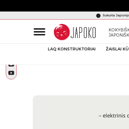
Sukurta Japonij
KOKYBIŠK
JAPONIŠ
LAQ KONSTRUKTORIAI
ŽAISLAI K
Pradžia
Dantų šepetėliai IONPA HOME
– elektrinis