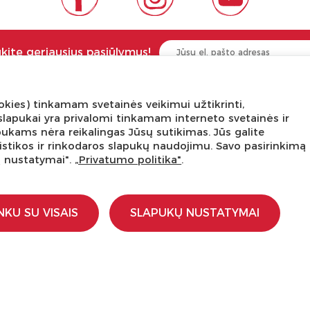
ukite geriausius pasiūlymus!
kies) tinkamam svetainės veikimui užtikrinti,
NGA ŽINOTI
APIE PREKĖS ŽENKLUS
ni slapukai yra privalomi tinkamam interneto svetainės ir
pukams nėra reikalingas Jūsų sutikimas. Jūs galite
tis
Kas yra LaQ?
tatistikos ir rinkodaros slapukų naudojimu. Savo pasirinkimą
edukacijos
BRAIN BUILDERS kūdikiams
ų nustatymai".
„Privatumo politika"
.
s dirbtuvės
IWAKO trintukai-dėlionės
kursas
MARVY UCHIDA kanceliarija
stravimo schemos
Kiti prekiniai ženklai
NKU SU VISAIS
SLAPUKŲ NUSTATYMAI
įstaigoms
ti
a