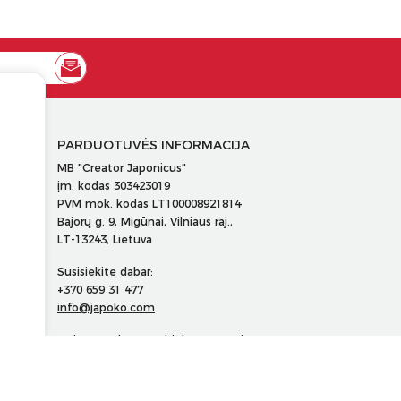
PARDUOTUVĖS INFORMACIJA
MB "Creator Japonicus"
įm. kodas 303423019
PVM mok. kodas LT100008921814
Bajorų g. 9, Migūnai, Vilniaus raj.,
LT-13243, Lietuva
Susisiekite dabar:
+370 659 31 477
info@japoko.com
Maisto tvarkymo subjekto numeris
130022345