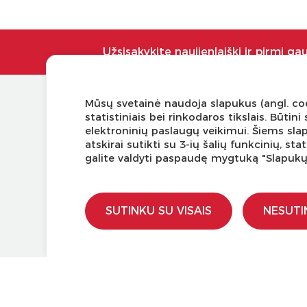
Užsisakykite naujienlaiškį ir pirmi ga
Mūsų svetainė naudoja slapukus (angl. coo
KLIENTŲ APTARNAVIMAS
NAUDI
statistiniais bei rinkodaros tikslais. Būti
elektroninių paslaugų veikimui. Šiems sla
Pirkimo – pardavimo taisyklės
Tinklaraš
atskirai sutikti su 3-ių šalių funkcinių, s
Pristatymas ir grąžinimas
Kodomo 
galite valdyti paspaudę mygtuką "Slapuk
Apmokėjimo būdai
Kūrybinė
Kokybės ir saugumo standartai
LaQ kon
Privatumo taisyklės
LaQ kon
SUTINKU SU VISAIS
NESUTI
Ugdymo 
Kur įsigy
Didmen