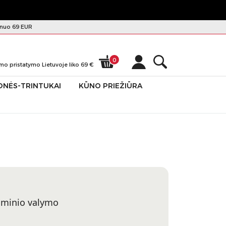
nuo 69 EUR
0
mo pristatymo Lietuvoje liko
69
€
ONĖS-TRINTUKAI
KŪNO PRIEŽIŪRA
luminio valymo