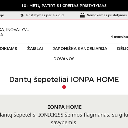
10+ METŲ PATIRTIS I GREITAS PRISTATYMAS
oje
Pristatymas per 1-2 d.d.
Nemokamas pristatymas 
A, INOVATYVU,
KA
Iki nemoka
ŪDIKIAMS
ŽAISLAI
JAPONIŠKA KANCELIARIJA
DĖLI
DOVANOS
Dantų šepetėliai IONPA HOME
IONPA HOME
 dantų šepetėlis, IONICKISS šeimos flagmanas, su gi
savybėmis.