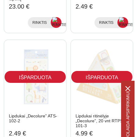
23.00 €
2.49 €
RINKTIS
RINKTIS
IŠPARDUOTA
IŠPARDUOTA
-5% NUOLAIDA APSIPIRKIMUI
Lipdukai „Decolure” ATS-
Lipdukai ritinėlyje
102-2
„Decolure”, 20 vnt RTPS-
101-3
2.49 €
4.99 €