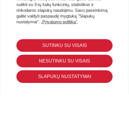
Užsisakykite naujienlaiškį ir pirmi gaukite geriausius
sutikti su 3-ių šalių funkcinių, statistikos ir
pasiūlymus!
rinkodaros slapukų naudojimu. Savo pasirinkimą
galite valdyti paspaudę mygtuką "Slapukų
nustatymai".
„Privatumo politika"
.
KLIENTŲ APTARNAVIMAS
SUTINKU SU VISAIS
Pirkimo – pardavimo taisyklės
Pristatymas ir grąžinimas
NESUTINKU SU VISAIS
Apmokėjimo būdai
Kokybės ir saugumo standartai
SLAPUKŲ NUSTATYMAI
Privatumo taisyklės
NAUDINGA ŽINOTI
Tinklaraštis
Kodomo edukacijos
Kūrybinės dirbtuvės
LaQ konkursas
LaQ konstravimo schemos