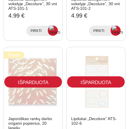
vokelyje „Decolure”, 30 vnt
vokelyje „Decolure”, 30 vnt
ATS-101-1
ATS-101-2
4.99 €
4.99 €
PIRKTI
PIRKTI
Nauja
IŠPARDUOTA
IŠPARDUOTA
Japoniškas rankų darbo
Lipdukai „Decolure” ATS-
origami popierius, 20
102-6
lapelių