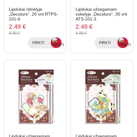
Lipdukai ritinėlyje
Lipdukai užsegamam
„Decolure”, 20 vnt RTPS-
vokelyje „Decolure”, 30 vnt
101-6
ATS-101-3
2.49 €
2.49 €
4.99 €
4.99 €
PIRKTI
PIRKTI
Lipdukai užsegamam
Lipdukai užsegamam