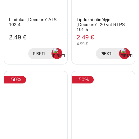
Lipdukai „Decolure” ATS-
Lipdukai ritinėlyje
102-4
„Decolure”, 20 vnt RTPS-
101-5
2.49 €
2.49 €
4.99 €
PIRKTI
PIRKTI
-50%
-50%