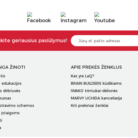
ukite geriausius pasiūlymus!
NGA ŽINOTI
APIE PREKĖS ŽENKLUS
tis
Kas yra LaQ?
edukacijos
BRAIN BUILDERS kūdikiams
s dirbtuvės
IWAKO trintukai-dėlionės
kursas
MARVY UCHIDA kanceliarija
stravimo schemos
Kiti prekiniai ženklai
įstaigoms
ti
a