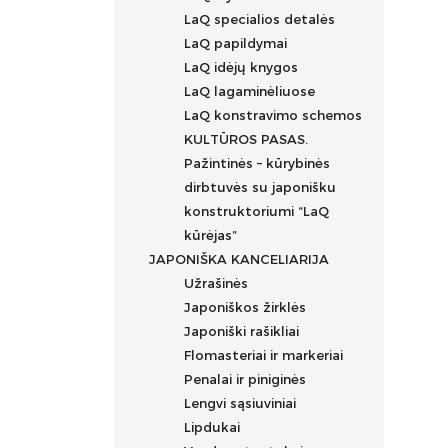
LaQ specialios detalės
LaQ papildymai
LaQ idėjų knygos
LaQ lagaminėliuose
LaQ konstravimo schemos
KULTŪROS PASAS.
Pažintinės – kūrybinės
dirbtuvės su japonišku
konstruktoriumi “LaQ
kūrėjas”
JAPONIŠKA KANCELIARIJA
Užrašinės
Japoniškos žirklės
Japoniški rašikliai
Flomasteriai ir markeriai
Prabangūs rašikliai
Penalai ir piniginės
Rašikliai
Flomasteriai
Lengvi sąsiuviniai
Grafiniai rašikliai
Flomasteriai tekstilei
Lipdukai
Ergonomiški rašikliai
Akriliniai markeriai