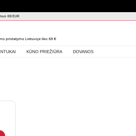
nuo 69 EUR
0
mo pristatymo Lietuvoje liko
69
€
INTUKAI
KŪNO PRIEŽIŪRA
DOVANOS