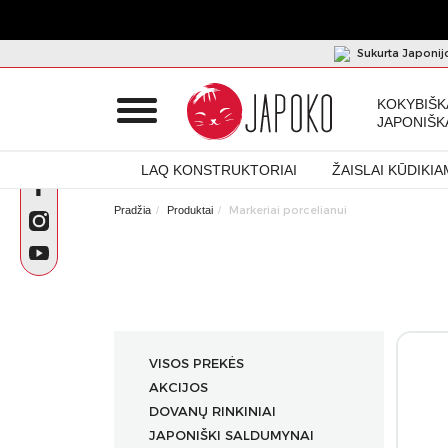
Sukurta Japonij
KOKYBIŠK
JAPONIŠK
LAQ KONSTRUKTORIAI
ŽAISLAI KŪDIKIA
Markeriai porcelianui
Pradžia
Produktai
VISOS PREKĖS
AKCIJOS
DOVANŲ RINKINIAI
JAPONIŠKI SALDUMYNAI