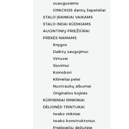
suaugusiems
IONICKISS dantų šepetėliai
STALO ĮRANKIAI VAIKAMS
STALO INDAI KŪDIKIAMS
AUGINTINIŲ PRIEŽIŪRAI
PREKĖS NAMAMS
Knygos
Daiktų saugojimui
Virtuvei
Siuvimui
Koinobori
Kilimėliai pelei
Nuotraukų albumai
Originalios kojinės
KŪRYBINIAI RINKINIAI
DĖLIONĖS-TRINTUKAI
Iwako rinkiniai
Iwako konstruktorius
Priešpiečių dėžutėje