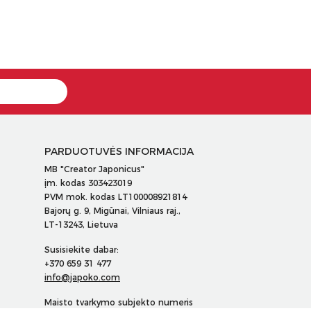
PARDUOTUVĖS INFORMACIJA
MB "Creator Japonicus"
įm. kodas 303423019
PVM mok. kodas LT100008921814
Bajorų g. 9, Migūnai, Vilniaus raj.,
LT-13243, Lietuva
Susisiekite dabar:
+370 659 31 477
info@japoko.com
Maisto tvarkymo subjekto numeris