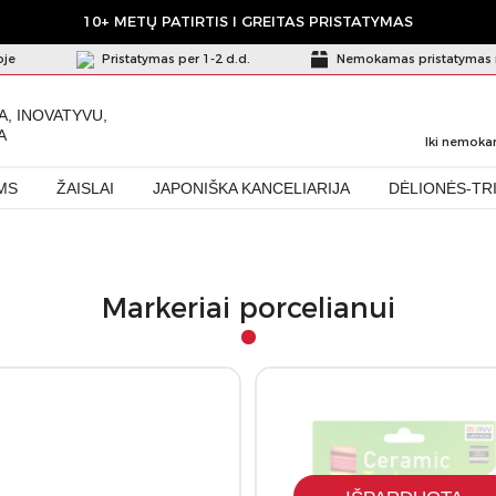
10+ METŲ PATIRTIS I GREITAS PRISTATYMAS
oje
Pristatymas per 1-2 d.d.
Nemokamas pristatymas 
A, INOVATYVU,
A
Iki nemoka
MS
ŽAISLAI
JAPONIŠKA KANCELIARIJA
DĖLIONĖS-TR
Markeriai porcelianui