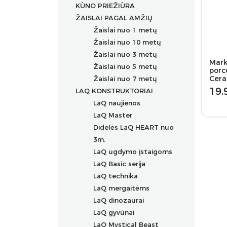
KŪNO PRIEŽIŪRA
ŽAISLAI PAGAL AMŽIŲ
Žaislai nuo 1 metų
Žaislai nuo 10 metų
Žaislai nuo 3 metų
Mark
Žaislai nuo 5 metų
porc
Cera
Žaislai nuo 7 metų
19.
LAQ KONSTRUKTORIAI
LaQ naujienos
LaQ Master
Didelės LaQ HEART nuo
3m.
LaQ ugdymo įstaigoms
LaQ Basic serija
LaQ technika
LaQ mergaitėms
LaQ dinozaurai
LaQ gyvūnai
LaQ Mystical Beast