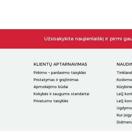
Užsisakykite naujienlaiškį ir pirmi ga
KLIENTŲ APTARNAVIMAS
NAUDI
Pirkimo – pardavimo taisyklės
Tinklaraš
Pristatymas ir grąžinimas
Kodomo 
Apmokėjimo būdai
Kūrybinė
Kokybės ir saugumo standartai
LaQ kon
Privatumo taisyklės
LaQ kon
Ugdymo 
Kur įsigy
Didmen