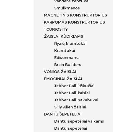
Vandens teptukai
Dėklai rašikliams
Permanentiniai markeriai
Smulkmenos
Kreidiniai markeriai
MAGNETINIS KONSTRUKTORIUS
Markeriai įvairių paviršių
KARPOMAS KONSTRUKTORIUS
dekoravimui
1CURIOSITY
Markeriai porcelianui
ŽAISLAI KŪDIKIAMS
Ryžių kramtukai
Kramtukai
Edisonmama
Brain Builders
VONIOS ŽAISLAI
Žaislų rinkiniai
EMOCINIAI ŽAISLAI
Žaislai nuo gimimo
Jabber Ball kiškučiai
Žaislai nuo 2+ mėn.
Jabber Ball žaislai
Žaislai nuo 3+ mėn.
Jabber Ball pakabukai
Žaislai nuo 4+ mėn.
Silly Alien žaislai
Žaislai nuo 5+ mėn.
DANTŲ ŠEPETĖLIAI
Žaislai nuo 6+ mėn.
Dantų šepetėliai vaikams
Žaislai nuo 7+ mėn.
Dantų šepetėliai