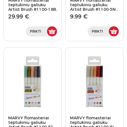
MARVY flomasteriai
MARVY flomasteriai
teptukiniu galiuku
teptukiniu galiuku
Artist Brush #1100-18B,
Artist Brush #1100-5N…
…
29.99 €
9.99 €
PIRKTI
PIRKTI
MARVY flomasteriai
MARVY flomasteriai
teptukiniu galiuku
teptukiniu galiuku