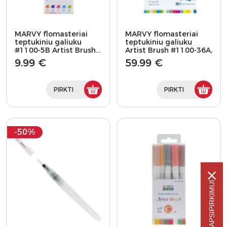
MARVY flomasteriai
MARVY flomasteriai
teptukiniu galiuku
teptukiniu galiuku
#1100-5B Artist Brush…
Artist Brush #1100-36A,
…
9.99 €
59.99 €
PIRKTI
PIRKTI
-50%