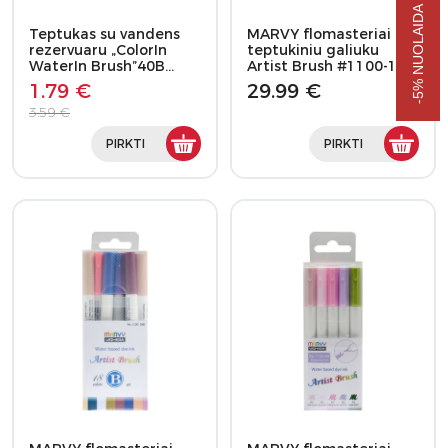
-5% NUOLAIDA APSIPIRKIMUI
Teptukas su vandens
MARVY flomasteriai
rezervuaru „ColorIn
teptukiniu galiuku
WaterIn Brush”40B…
Artist Brush #1100-18C,
…
1.79 €
29.99 €
3.59 €
PIRKTI
PIRKTI