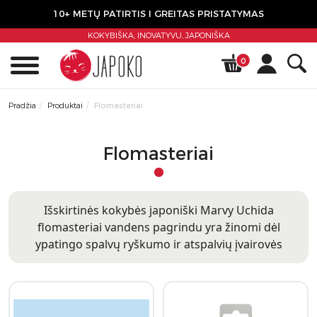
10+ METŲ PATIRTIS I GREITAS PRISTATYMAS
KOKYBIŠKA, INOVATYVU,
JAPONIŠKA
0
Pradžia
Produktai
Flomasteriai
Flomasteriai
Išskirtinės kokybės japoniški Marvy Uchida
flomasteriai vandens pagrindu yra žinomi dėl
ypatingo spalvų ryškumo ir atspalvių įvairovės