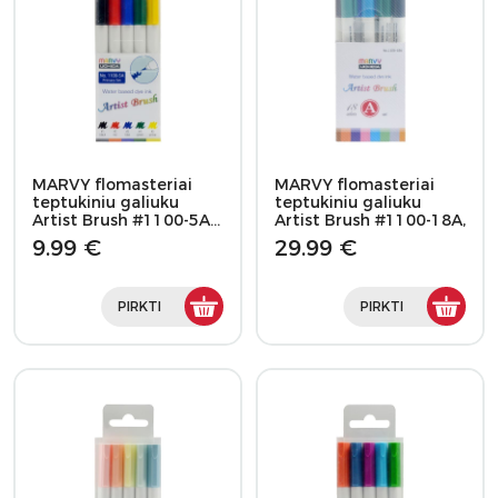
MARVY flomasteriai
MARVY flomasteriai
teptukiniu galiuku
teptukiniu galiuku
Artist Brush #1100-5A…
Artist Brush #1100-18A,
…
9.99 €
29.99 €
PIRKTI
PIRKTI