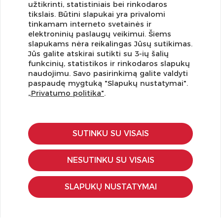
užtikrinti, statistiniais bei rinkodaros
tikslais. Būtini slapukai yra privalomi
tinkamam interneto svetainės ir
elektroninių paslaugų veikimui. Šiems
slapukams nėra reikalingas Jūsų sutikimas.
Jūs galite atskirai sutikti su 3-ių šalių
funkcinių, statistikos ir rinkodaros slapukų
Užsisakykite naujienlaiškį ir pirmi gaukite geriausius
naudojimu. Savo pasirinkimą galite valdyti
pasiūlymus!
paspaudę mygtuką "Slapukų nustatymai".
„Privatumo politika"
.
SUTINKU SU VISAIS
KLIENTŲ APTARNAVIMAS
Pirkimo – pardavimo taisyklės
NESUTINKU SU VISAIS
Pristatymas ir grąžinimas
Apmokėjimo būdai
SLAPUKŲ NUSTATYMAI
Kokybės ir saugumo standartai
Privatumo taisyklės
NAUDINGA ŽINOTI