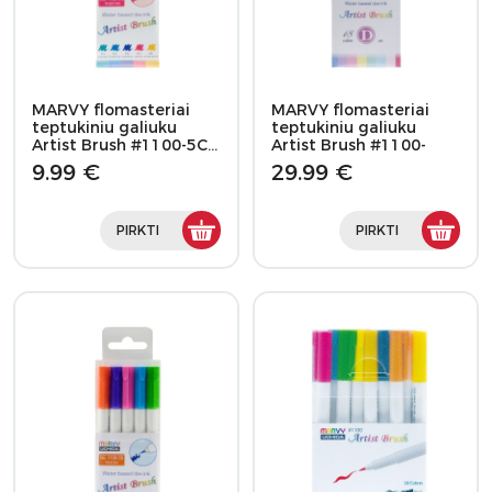
MARVY flomasteriai
MARVY flomasteriai
teptukiniu galiuku
teptukiniu galiuku
Artist Brush #1100-5C…
Artist Brush #1100-
18D,…
9.99 €
29.99 €
PIRKTI
PIRKTI