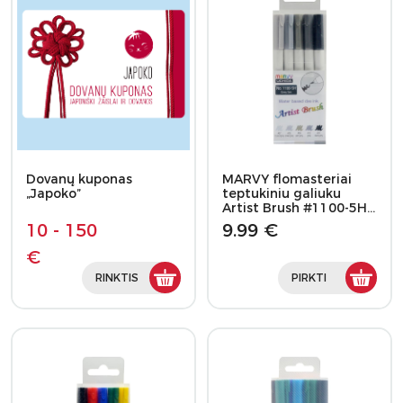
Dovanų kuponas
MARVY flomasteriai
„Japoko”
teptukiniu galiuku
Artist Brush #1100-5H…
10 - 150
9.99 €
€
RINKTIS
PIRKTI