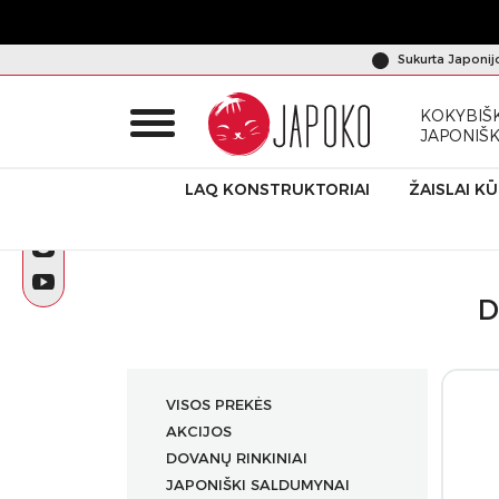
Sukurta Japonij
KOKYBIŠK
JAPONIŠ
LAQ KONSTRUKTORIAI
ŽAISLAI K
Pradžia
Produktai
Dovanų rinkiniai Logical Prime Grid B
D
VISOS PREKĖS
AKCIJOS
DOVANŲ RINKINIAI
JAPONIŠKI SALDUMYNAI