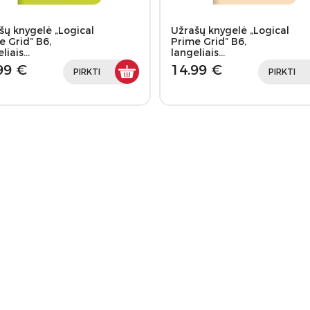
šų knygelė „Logical
Užrašų knygelė „Logical
e Grid” B6,
Prime Grid” B6,
eliais…
langeliais…
99 €
14.99 €
PIRKTI
PIRKTI