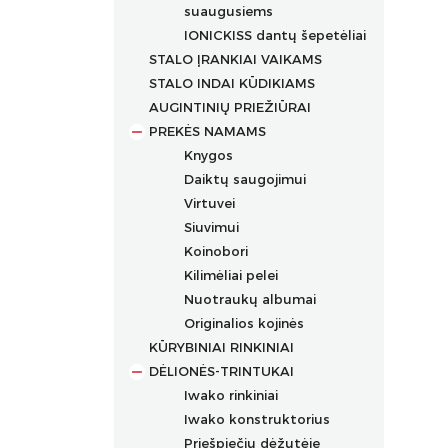
suaugusiems
IONICKISS dantų šepetėliai
STALO ĮRANKIAI VAIKAMS
STALO INDAI KŪDIKIAMS
AUGINTINIŲ PRIEŽIŪRAI
PREKĖS NAMAMS
Knygos
Daiktų saugojimui
Virtuvei
Siuvimui
Koinobori
Kilimėliai pelei
Nuotraukų albumai
Originalios kojinės
KŪRYBINIAI RINKINIAI
DĖLIONĖS-TRINTUKAI
Iwako rinkiniai
Iwako konstruktorius
Priešpiečių dėžutėje