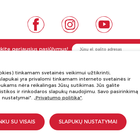
ukite geriausius pasiūlymus!
kies) tinkamam svetainės veikimui užtikrinti,
NGA ŽINOTI
APIE PREKĖS ŽENKLUS
ni slapukai yra privalomi tinkamam interneto svetainės ir
pukams nėra reikalingas Jūsų sutikimas. Jūs galite
tis
Kas yra LaQ?
tatistikos ir rinkodaros slapukų naudojimu. Savo pasirinkimą
edukacijos
BRAIN BUILDERS kūdikiams
ų nustatymai".
„Privatumo politika"
.
s dirbtuvės
IWAKO trintukai-dėlionės
kursas
MARVY UCHIDA kanceliarija
stravimo schemos
Kiti prekiniai ženklai
NKU SU VISAIS
SLAPUKŲ NUSTATYMAI
įstaigoms
ti
a