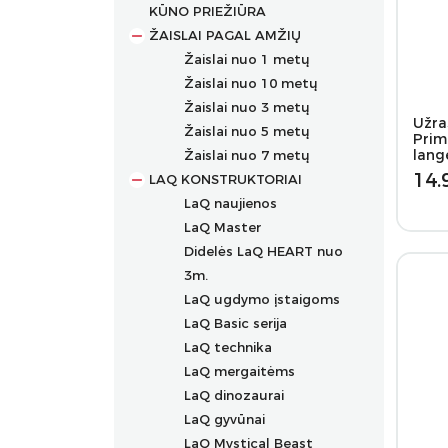
KŪNO PRIEŽIŪRA
ŽAISLAI PAGAL AMŽIŲ
Žaislai nuo 1 metų
Žaislai nuo 10 metų
Žaislai nuo 3 metų
Užra
Žaislai nuo 5 metų
Prim
lang
Žaislai nuo 7 metų
14.
LAQ KONSTRUKTORIAI
LaQ naujienos
LaQ Master
Didelės LaQ HEART nuo
3m.
LaQ ugdymo įstaigoms
LaQ Basic serija
LaQ technika
LaQ mergaitėms
LaQ dinozaurai
LaQ gyvūnai
LaQ Mystical Beast