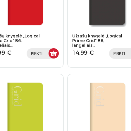
šų knygelė „Logical
Užrašų knygelė „Logical
e Grid” B6,
Prime Grid” B6,
eliais…
langeliais…
99 €
14.99 €
PIRKTI
PIRKTI