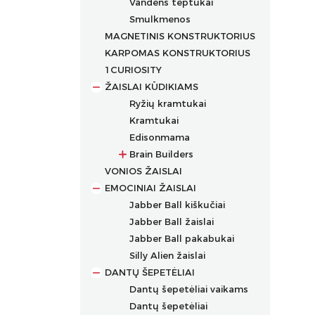
Vandens teptukai
Dėklai rašikliams
Permanentiniai markeriai
Smulkmenos
Kreidiniai markeriai
MAGNETINIS KONSTRUKTORIUS
Markeriai įvairių paviršių
KARPOMAS KONSTRUKTORIUS
dekoravimui
1CURIOSITY
Markeriai porcelianui
ŽAISLAI KŪDIKIAMS
Ryžių kramtukai
Kramtukai
Edisonmama
Brain Builders
VONIOS ŽAISLAI
Žaislų rinkiniai
EMOCINIAI ŽAISLAI
Žaislai nuo gimimo
Jabber Ball kiškučiai
Žaislai nuo 2+ mėn.
Jabber Ball žaislai
Žaislai nuo 3+ mėn.
Jabber Ball pakabukai
Žaislai nuo 4+ mėn.
Silly Alien žaislai
Žaislai nuo 5+ mėn.
DANTŲ ŠEPETĖLIAI
Žaislai nuo 6+ mėn.
Dantų šepetėliai vaikams
Žaislai nuo 7+ mėn.
Dantų šepetėliai