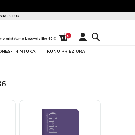
nuo 69 EUR
0
mo pristatymo Lietuvoje liko
69
€
ONĖS-TRINTUKAI
KŪNO PRIEŽIŪRA
B6