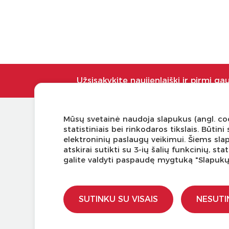
Užsisakykite naujienlaiškį ir pirmi ga
Mūsų svetainė naudoja slapukus (angl. coo
KLIENTŲ APTARNAVIMAS
NAUDI
statistiniais bei rinkodaros tikslais. Būti
elektroninių paslaugų veikimui. Šiems sla
Pirkimo – pardavimo taisyklės
Tinklaraš
atskirai sutikti su 3-ių šalių funkcinių, s
Pristatymas ir grąžinimas
Kodomo 
galite valdyti paspaudę mygtuką "Slapuk
Apmokėjimo būdai
Kūrybinė
Kokybės ir saugumo standartai
LaQ kon
Privatumo taisyklės
LaQ kon
SUTINKU SU VISAIS
NESUTI
Ugdymo 
Kur įsigy
Didmen