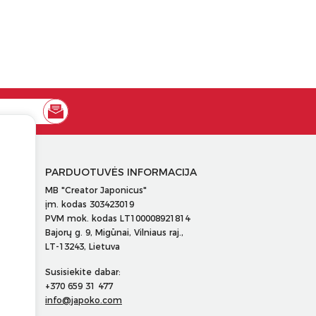
PARDUOTUVĖS INFORMACIJA
MB "Creator Japonicus"
įm. kodas 303423019
PVM mok. kodas LT100008921814
Bajorų g. 9, Migūnai, Vilniaus raj.,
LT-13243, Lietuva
Susisiekite dabar:
+370 659 31 477
info@japoko.com