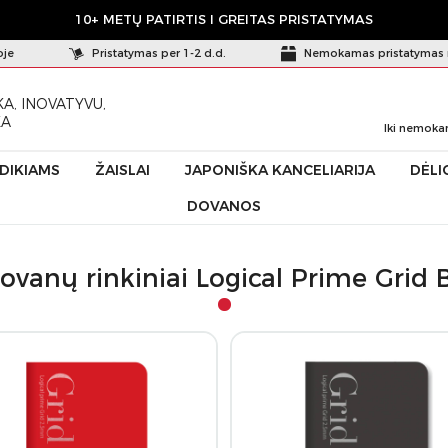
10+ METŲ PATIRTIS I GREITAS PRISTATYMAS
oje
Pristatymas per 1-2 d.d.
Nemokamas pristatymas 
A, INOVATYVU,
KA
Iki nemoka
ŪDIKIAMS
ŽAISLAI
JAPONIŠKA KANCELIARIJA
DĖLI
DOVANOS
6
ovanų rinkiniai Logical Prime Grid 