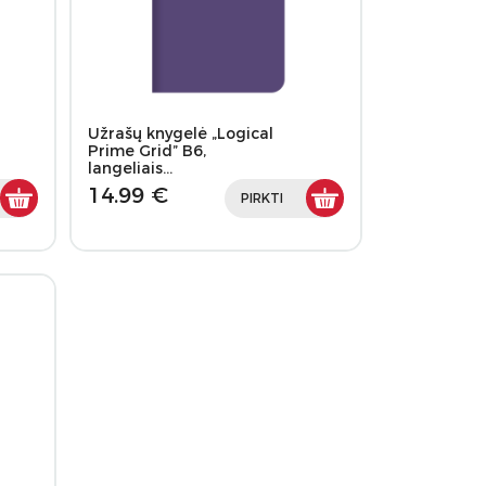
Užrašų knygelė „Logical
Prime Grid” B6,
langeliais…
14.99 €
PIRKTI