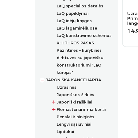
LaQ specialios detalės
LaQ papildymai
Užra
Prim
LaQ idėjų knygos
lang
LaQ lagaminėliuose
14.
LaQ konstravimo schemos
KULTŪROS PASAS.
Pažintinės – kūrybinės
dirbtuvės su japonišku
konstruktoriumi “LaQ
kūrėjas”
JAPONIŠKA KANCELIARIJA
Užrašinės
Japoniškos žirklės
Japoniški rašikliai
Flomasteriai ir markeriai
Prabangūs rašikliai
Penalai ir piniginės
Rašikliai
Flomasteriai
Lengvi sąsiuviniai
Grafiniai rašikliai
Flomasteriai tekstilei
Lipdukai
Ergonomiški rašikliai
Akriliniai markeriai