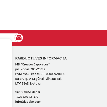
PARDUOTUVĖS INFORMACIJA
MB "Creator Japonicus"
įm. kodas 303423019
PVM mok. kodas LT100008921814
Bajorų g. 9, Migūnai, Vilniaus raj.,
LT-13243, Lietuva
Susisiekite dabar:
+370 659 31 477
info@japoko.com