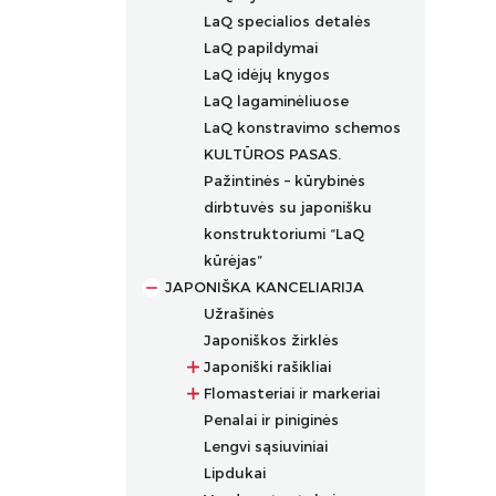
LaQ specialios detalės
LaQ papildymai
LaQ idėjų knygos
LaQ lagaminėliuose
LaQ konstravimo schemos
KULTŪROS PASAS.
Pažintinės – kūrybinės
dirbtuvės su japonišku
konstruktoriumi “LaQ
kūrėjas”
JAPONIŠKA KANCELIARIJA
Užrašinės
Japoniškos žirklės
Japoniški rašikliai
Flomasteriai ir markeriai
Prabangūs rašikliai
Penalai ir piniginės
Rašikliai
Flomasteriai
Lengvi sąsiuviniai
Grafiniai rašikliai
Flomasteriai tekstilei
Lipdukai
Ergonomiški rašikliai
Akriliniai markeriai