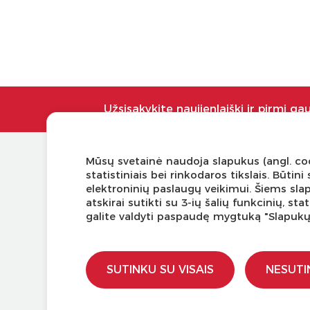
Užsisakykite naujienlaiškį ir pirmi ga
Mūsų svetainė naudoja slapukus (angl. coo
KLIENTŲ APTARNAVIMAS
NAUDI
statistiniais bei rinkodaros tikslais. Būti
elektroninių paslaugų veikimui. Šiems sla
Pirkimo – pardavimo taisyklės
Tinklaraš
atskirai sutikti su 3-ių šalių funkcinių, s
Pristatymas ir grąžinimas
Kodomo 
galite valdyti paspaudę mygtuką "Slapuk
Apmokėjimo būdai
Kūrybinė
Kokybės ir saugumo standartai
LaQ kon
Privatumo taisyklės
LaQ kon
SUTINKU SU VISAIS
NESUTI
Ugdymo 
Kur įsigy
Didmen