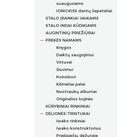
suaugusiems
IONICKISS dantų šepetėliai
STALO ĮRANKIAI VAIKAMS
STALO INDAI KŪDIKIAMS
AUGINTINIŲ PRIEŽIŪRAI
PREKĖS NAMAMS
Knygos
Daiktų saugojimui
Virtuvei
Siuvimui
Koinobori
Kilimėliai pelei
Nuotraukų albumai
Originalios kojinės
KŪRYBINIAI RINKINIAI
DĖLIONĖS-TRINTUKAI
Iwako rinkiniai
Iwako konstruktorius
Priešpiečių dėžutėje