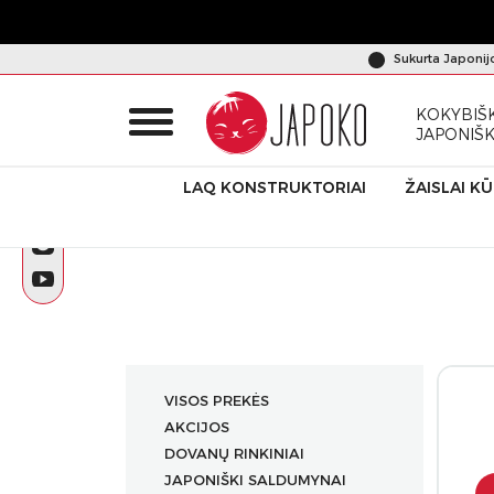
Sukurta Japonij
KOKYBIŠK
JAPONIŠ
LAQ KONSTRUKTORIAI
ŽAISLAI K
Pradžia
Produktai
Dovanų rinkiniai saldainiai (6eur.)
VISOS PREKĖS
AKCIJOS
DOVANŲ RINKINIAI
JAPONIŠKI SALDUMYNAI