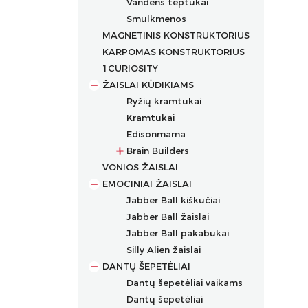
Vandens teptukai
Dėklai rašikliams
Permanentiniai markeriai
Smulkmenos
Kreidiniai markeriai
MAGNETINIS KONSTRUKTORIUS
Markeriai įvairių paviršių
KARPOMAS KONSTRUKTORIUS
dekoravimui
1CURIOSITY
Markeriai porcelianui
ŽAISLAI KŪDIKIAMS
Ryžių kramtukai
Kramtukai
Edisonmama
Brain Builders
VONIOS ŽAISLAI
Žaislų rinkiniai
EMOCINIAI ŽAISLAI
Žaislai nuo gimimo
Jabber Ball kiškučiai
Žaislai nuo 2+ mėn.
Jabber Ball žaislai
Žaislai nuo 3+ mėn.
Jabber Ball pakabukai
Žaislai nuo 4+ mėn.
Silly Alien žaislai
Žaislai nuo 5+ mėn.
DANTŲ ŠEPETĖLIAI
Žaislai nuo 6+ mėn.
Dantų šepetėliai vaikams
Žaislai nuo 7+ mėn.
Dantų šepetėliai