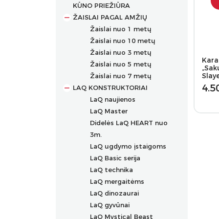
KŪNO PRIEŽIŪRA
ŽAISLAI PAGAL AMŽIŲ
Žaislai nuo 1 metų
Žaislai nuo 10 metų
Žaislai nuo 3 metų
Kara
Žaislai nuo 5 metų
„Sak
Slay
Žaislai nuo 7 metų
4.5
LAQ KONSTRUKTORIAI
LaQ naujienos
LaQ Master
Didelės LaQ HEART nuo
3m.
LaQ ugdymo įstaigoms
LaQ Basic serija
LaQ technika
LaQ mergaitėms
LaQ dinozaurai
LaQ gyvūnai
LaQ Mystical Beast