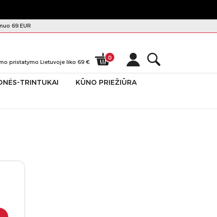
nuo 69 EUR
0
mo pristatymo Lietuvoje liko
69
€
ONĖS-TRINTUKAI
KŪNO PRIEŽIŪRA