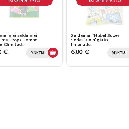
IŠPARDUOTA
IŠPARDUOTA
meliniai saldainiai
Saldainiai “Nobel Super
uma Drops Demon
Soda” itin rūgštūs,
er Glimited…
limonado…
0 €
6.00 €
RINKTIS
RINKTIS