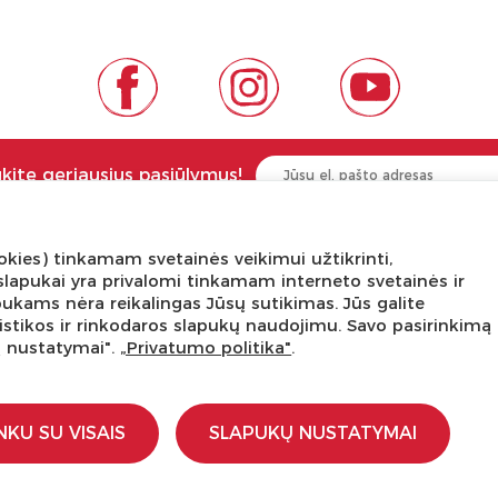
ukite geriausius pasiūlymus!
kies) tinkamam svetainės veikimui užtikrinti,
NGA ŽINOTI
APIE PREKĖS ŽENKLUS
ni slapukai yra privalomi tinkamam interneto svetainės ir
pukams nėra reikalingas Jūsų sutikimas. Jūs galite
tis
Kas yra LaQ?
tatistikos ir rinkodaros slapukų naudojimu. Savo pasirinkimą
edukacijos
BRAIN BUILDERS kūdikiams
ų nustatymai".
„Privatumo politika"
.
s dirbtuvės
IWAKO trintukai-dėlionės
kursas
MARVY UCHIDA kanceliarija
stravimo schemos
Kiti prekiniai ženklai
NKU SU VISAIS
SLAPUKŲ NUSTATYMAI
įstaigoms
ti
a