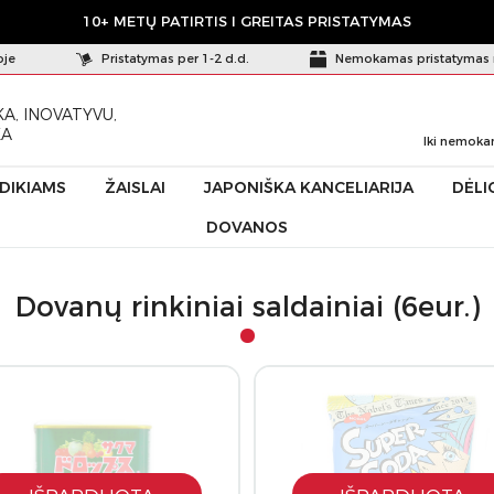
10+ METŲ PATIRTIS I GREITAS PRISTATYMAS
oje
Pristatymas per 1-2 d.d.
Nemokamas pristatymas 
A, INOVATYVU,
KA
Iki nemoka
ŪDIKIAMS
ŽAISLAI
JAPONIŠKA KANCELIARIJA
DĖLI
DOVANOS
Dovanų rinkiniai saldainiai (6eur.)