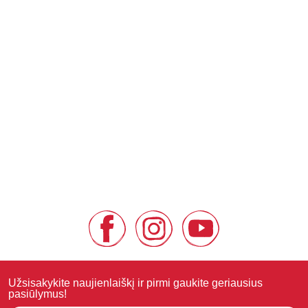
Užsisakykite naujienlaiškį ir pirmi gaukite geriausius
pasiūlymus!