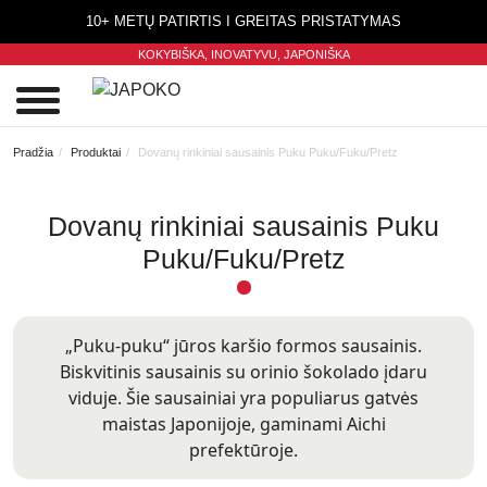
10+ METŲ PATIRTIS I GREITAS PRISTATYMAS
KOKYBIŠKA, INOVATYVU,
JAPONIŠKA
0
Pradžia
Produktai
Dovanų rinkiniai sausainis Puku Puku/Fuku/Pretz
Dovanų rinkiniai sausainis Puku
Puku/Fuku/Pretz
„Puku-puku“ jūros karšio formos sausainis.
Biskvitinis sausainis su orinio šokolado įdaru
viduje. Šie sausainiai yra populiarus gatvės
maistas Japonijoje, gaminami Aichi
prefektūroje.