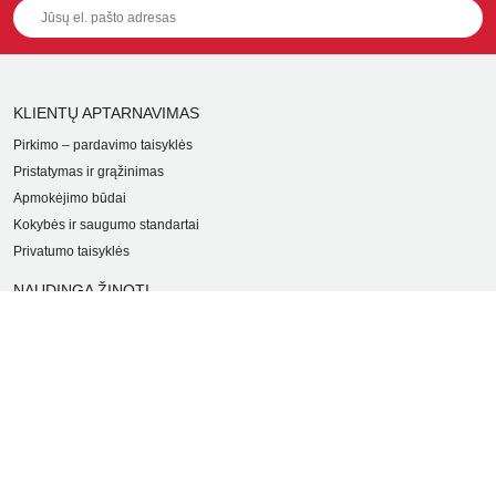
KLIENTŲ APTARNAVIMAS
Pirkimo – pardavimo taisyklės
Pristatymas ir grąžinimas
Apmokėjimo būdai
Kokybės ir saugumo standartai
Privatumo taisyklės
NAUDINGA ŽINOTI
Tinklaraštis
Kodomo edukacijos
Kūrybinės dirbtuvės
LaQ konkursas
LaQ konstravimo schemos
Ugdymo įstaigoms
Kur įsigyti