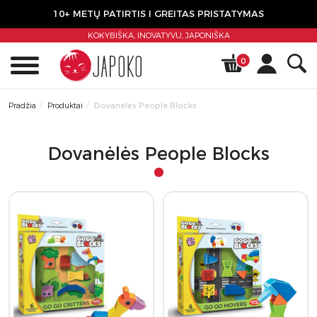
10+ METŲ PATIRTIS I GREITAS PRISTATYMAS
KOKYBIŠKA, INOVATYVU,
JAPONIŠKA
0
Pradžia
Produktai
Dovanėlės People Blocks
Dovanėlės People Blocks