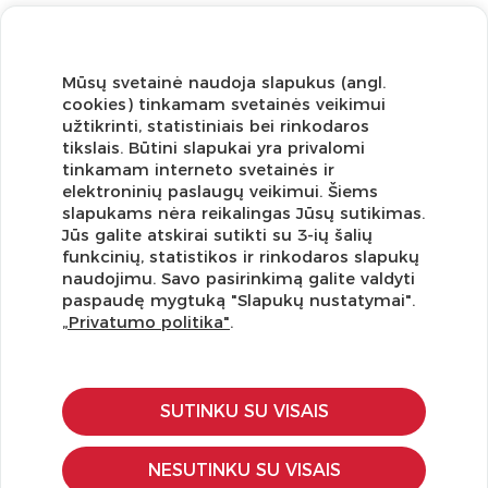
Mūsų svetainė naudoja slapukus (angl.
cookies) tinkamam svetainės veikimui
užtikrinti, statistiniais bei rinkodaros
tikslais. Būtini slapukai yra privalomi
tinkamam interneto svetainės ir
elektroninių paslaugų veikimui. Šiems
slapukams nėra reikalingas Jūsų sutikimas.
Jūs galite atskirai sutikti su 3-ių šalių
funkcinių, statistikos ir rinkodaros slapukų
Užsisakykite naujienlaiškį ir pirmi gaukite geriausius
naudojimu. Savo pasirinkimą galite valdyti
pasiūlymus!
paspaudę mygtuką "Slapukų nustatymai".
„Privatumo politika"
.
SUTINKU SU VISAIS
KLIENTŲ APTARNAVIMAS
Pirkimo – pardavimo taisyklės
NESUTINKU SU VISAIS
Pristatymas ir grąžinimas