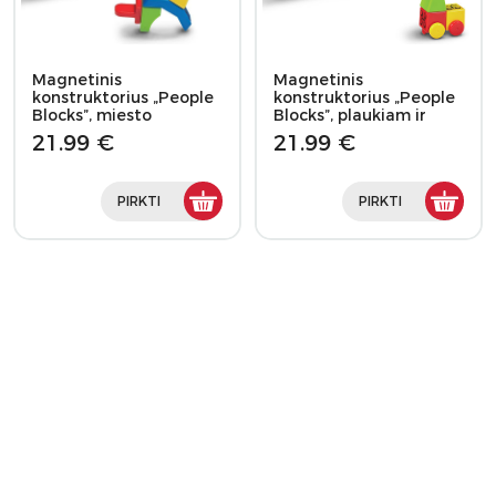
Magnetinis
Magnetinis
konstruktorius „People
konstruktorius „People
Blocks”, miesto
Blocks”, plaukiam ir
gyventojas
važiuojam!
21.99 €
21.99 €
PIRKTI
PIRKTI