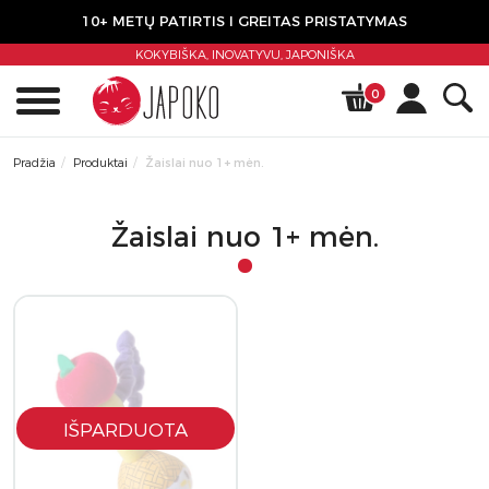
10+ METŲ PATIRTIS I GREITAS PRISTATYMAS
KOKYBIŠKA, INOVATYVU,
JAPONIŠKA
0
Pradžia
Produktai
Žaislai nuo 1+ mėn.
Žaislai nuo 1+ mėn.
IŠPARDUOTA