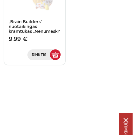
„Brain Builders“
nuotaikingas
kramtukas „Nenumesk!“
9.99 €
RINKTIS