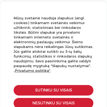
Mūsų svetainė naudoja slapukus (angl.
cookies) tinkamam svetainės veikimui
užtikrinti, statistiniais bei rinkodaros
tikslais. Būtini slapukai yra privalomi
tinkamam interneto svetainės ir
elektroninių paslaugų veikimui. Šiems
slapukams nėra reikalingas Jūsų sutikimas.
Jūs galite atskirai sutikti su 3-ių šalių
funkcinių, statistikos ir rinkodaros slapukų
Užsisakykite naujienlaiškį ir pirmi gaukite geriausius
naudojimu. Savo pasirinkimą galite valdyti
pasiūlymus!
paspaudę mygtuką "Slapukų nustatymai".
„Privatumo politika"
.
SUTINKU SU VISAIS
KLIENTŲ APTARNAVIMAS
Pirkimo – pardavimo taisyklės
NESUTINKU SU VISAIS
Pristatymas ir grąžinimas