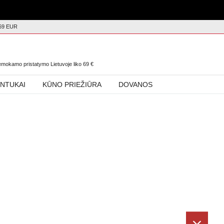
69 EUR
0
nemokamo pristatymo Lietuvoje liko
69
€
INTUKAI
KŪNO PRIEŽIŪRA
DOVANOS