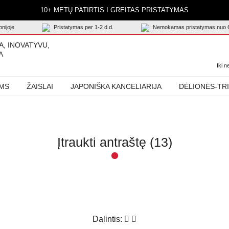
10+ METŲ PATIRTIS I GREITAS PRISTATYMAS
nijoje
Pristatymas per 1-2 d.d.
Nemokamas pristatymas nuo 
A, INOVATYVU,
A
Iki 
AMS
ŽAISLAI
JAPONIŠKA KANCELIARIJA
DĖLIONĖS-TR
Įtraukti antraštę (13)
Dalintis: