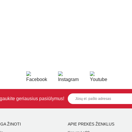
i gaukite geriausius pasiūlymus!
GA ŽINOTI
APIE PREKĖS ŽENKLUS