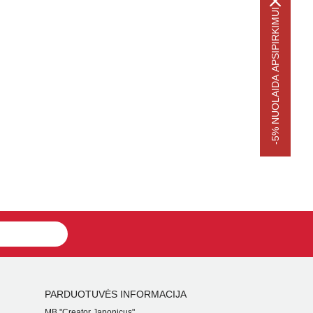
-5% NUOLAIDA APSIPIRKIMUI
PARDUOTUVĖS INFORMACIJA
MB "Creator Japonicus"