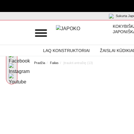
Sukurta Japo
KOKYBIŠK
JAPONIŠK
LAQ KONSTRUKTORIAI
ŽAISLAI KŪDIKI
Pradžia
Failas
Įtraukti antraštę (13)