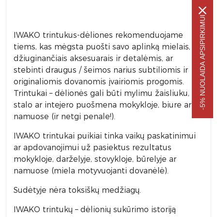
-5% NUOLAIDA APSIPIRKIMUI
IWAKO trintukus-dėliones rekomenduojame
tiems, kas mėgsta puošti savo aplinką mielais, akį
džiuginančiais aksesuarais ir detalėmis, ar
stebinti draugus / šeimos narius subtiliomis ir
originaliomis dovanomis įvairiomis progomis.
Trintukai – dėlionės gali būti mylimu žaisliuku,
stalo ar intejero puošmena mokykloje, biure ar
namuose (ir netgi penale!).
IWAKO trintukai puikiai tinka vaikų paskatinimui
ar apdovanojimui už pasiektus rezultatus
mokykloje, darželyje, stovykloje, būrelyje ar
namuose (miela motyvuojanti dovanėlė).
Sudėtyje nėra toksiškų medžiagų.
IWAKO trintukų – dėlionių sukūrimo istoriją