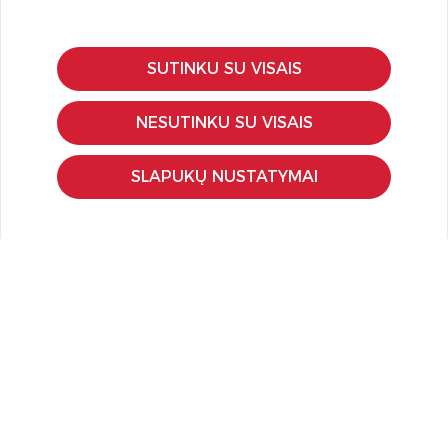
SUTINKU SU VISAIS
KLIENTŲ APTARNAVIMAS
Pirkimo – pardavimo taisyklės
NESUTINKU SU VISAIS
Pristatymas ir grąžinimas
Apmokėjimo būdai
SLAPUKŲ NUSTATYMAI
Kokybės ir saugumo standartai
Privatumo taisyklės
NAUDINGA ŽINOTI
Tinklaraštis
Kodomo edukacijos
Kūrybinės dirbtuvės
LaQ konkursas
LaQ konstravimo schemos
Ugdymo įstaigoms
Kur įsigyti
Didmena