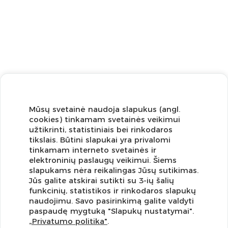
Mūsų svetainė naudoja slapukus (angl.
cookies) tinkamam svetainės veikimui
užtikrinti, statistiniais bei rinkodaros
tikslais. Būtini slapukai yra privalomi
tinkamam interneto svetainės ir
elektroninių paslaugų veikimui. Šiems
slapukams nėra reikalingas Jūsų sutikimas.
Jūs galite atskirai sutikti su 3-ių šalių
funkcinių, statistikos ir rinkodaros slapukų
Užsisakykite naujienlaiškį ir pirmi gaukite geriausius
naudojimu. Savo pasirinkimą galite valdyti
pasiūlymus!
paspaudę mygtuką "Slapukų nustatymai".
„Privatumo politika"
.