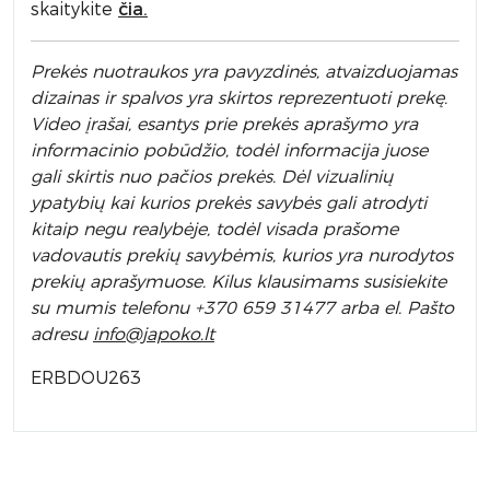
skaitykite
čia.
Prek
ės nuotraukos yra pavyzdinės,
atvaizduojamas
dizainas ir spalvos yra skirtos reprezentuoti prekę.
Video įrašai, esantys prie prekės aprašymo yra
informacinio pobūdžio, todėl informacija juose
gali skirtis nuo pačios prekės. Dėl vizualinių
ypatybių kai kurios prekės savybės gali atrodyti
kitaip negu realybėje, todėl visada prašome
vadovautis prekių savybėmis, kurios yra nurodytos
prekių aprašymuose. Kilus klausimams susisiekite
su mumis telefonu +370 659 31477 arba el. Pa
što
adresu
info
@japoko.lt
ERBDOU263