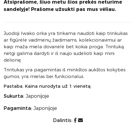
Atsiprašome, šiuo metu šios prekės neturime
sandelyje! Prašome užsukti pas mus vėliau.
Juodoji Iwako orka yra tinkama naudoti kaip trinkukas
ar figūrėlė vaidmenų žaidimams, kolekcionavimui ar
kaip maža miela dovanėlė bet kokia proga. Trintuką
netgi galima išardyti ir iš naujo sudėlioti kaip mini
dėlionę.
Trintukas yra pagamintas iš minkštos aukštos kokybės
gumos, yra mielas bei funkcionalus.
Pastaba.
Kaina nurodyta už 1 vienetą.
Sukurta:
Japonijoje
Pagaminta:
Japonijoje
Dalintis: