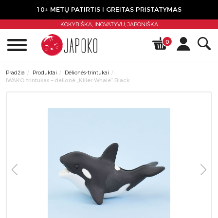
10+ METŲ PATIRTIS I GREITAS PRISTATYMAS
KOKYBIŠKA, INOVATYVU,
JAPONIŠKA
0
Pradžia
Produktai
Dėlionės-trintukai
IWAKO trintukas – dėlionė „Killer Whale” Black