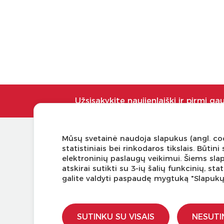
Užsisakykite naujienlaiškį ir pirmi ga
Mūsų svetainė naudoja slapukus (angl. coo
KLIENTŲ APTARNAVIMAS
NAUDI
statistiniais bei rinkodaros tikslais. Būti
elektroninių paslaugų veikimui. Šiems sla
Pirkimo – pardavimo taisyklės
Tinklaraš
atskirai sutikti su 3-ių šalių funkcinių, s
Pristatymas ir grąžinimas
Kodomo 
galite valdyti paspaudę mygtuką "Slapuk
Apmokėjimo būdai
Kūrybinė
Kokybės ir saugumo standartai
LaQ kon
Privatumo taisyklės
LaQ kon
SUTINKU SU VISAIS
NESUTI
Ugdymo 