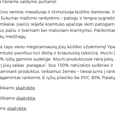
va tikriems valdymo pultams!
ros ramina, masažuoja ir stimuliuoja kūdikio dantenas. V
 Sukurtas mažoms rankytėms – patogu ir lengva sugriebti
rtikaliai. Įvairūs reljefai kramtuko apačioje skirti patogiam
uo pačiu ir švelniam bei maloniam kramtymui. Patikrintas
škų medžiagų.
taps vienu mėgstamiausių jūsų kūdikio užsiėmimų! Ypač 
tuko paviršius turi iškilią ir briaunuotą tekstūrą.
Mochi
ž
1% ryžių gaminio sudėtyje.
Mochi
produktuose nėra jokių ža
urį jūsų vaikas „paragaus”, bus 100% natūralios sudėties i
minant produktus, teikiamus žemės – tiesiai jums į rankas.
 Pagamintas rankomis iš ryžių plastiko be PVC, BPA, ftalat
ūdikiams
skaitykite
.
dikiams
skaitykite
.
iams
skaitykite
.