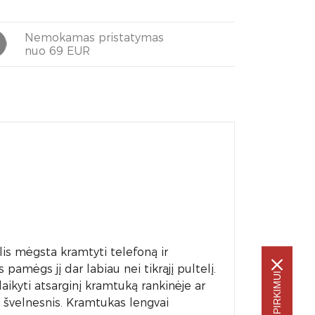
Nemokamas pristatymas
nuo 69 EUR
lis mėgsta kramtyti telefoną ir
pamėgs jį dar labiau nei tikrąjį pultelį.
aikyti atsarginį kramtuką rankinėje ar
ius švelnesnis. Kramtukas lengvai