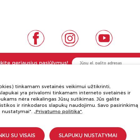
ukite geriausius pasiūlymus!
kies) tinkamam svetainės veikimui užtikrinti,
NGA ŽINOTI
APIE PREKĖS ŽENKLUS
ni slapukai yra privalomi tinkamam interneto svetainės ir
pukams nėra reikalingas Jūsų sutikimas. Jūs galite
tis
Kas yra LaQ?
tatistikos ir rinkodaros slapukų naudojimu. Savo pasirinkimą
edukacijos
BRAIN BUILDERS kūdikiams
ų nustatymai".
„Privatumo politika"
.
s dirbtuvės
IWAKO trintukai-dėlionės
kursas
MARVY UCHIDA kanceliarija
stravimo schemos
Kiti prekiniai ženklai
NKU SU VISAIS
SLAPUKŲ NUSTATYMAI
įstaigoms