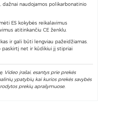
, dažnai naudojamos polikarbonatinio
ymėti ES kokybės reikalavimus
avimus atitinkančiu CE ženklu.
kas ir gali būti lengviau pažeidžiamas.
skirtį net ir kūdikiui jį stipriai
. Video įrašai, esantys prie prekės
alinių ypatybių kai kurios prekės savybės
nurodytos prekių aprašymuose.