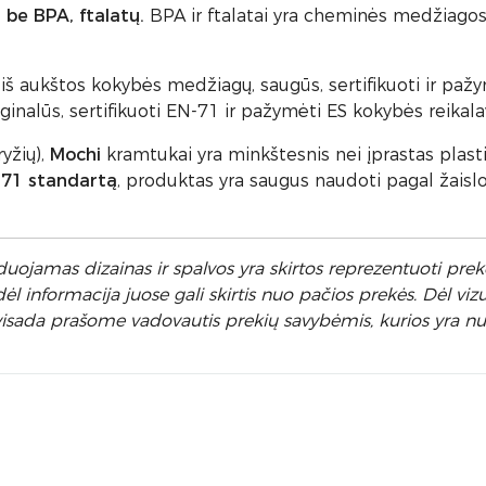
 be BPA, ftalatų.
BPA ir ftalatai yra cheminės medžiagos
iš aukštos kokybės medžiagų, saugūs, sertifikuoti ir paž
iginalūs, sertifikuoti EN-71 ir pažymėti ES kokybės reikal
yžių),
Mochi
kramtukai yra minkštesnis nei įprastas plasti
 71 standartą
, produktas yra saugus naudoti pagal žaislo pa
uojamas dizainas ir spalvos yra skirtos reprezentuoti prekę
 informacija juose gali skirtis nuo pačios prekės. Dėl vizu
ėl visada prašome vadovautis prekių savybėmis, kurios yra 