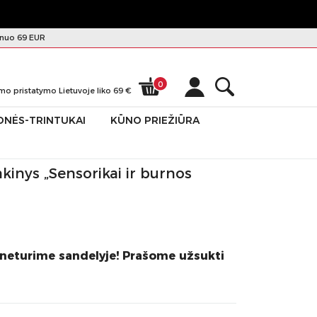
nuo 69 EUR
0
mo pristatymo Lietuvoje liko
69
€
ONĖS-TRINTUKAI
KŪNO PRIEŽIŪRA
kinys „Sensorikai ir burnos
 neturime sandelyje! Prašome užsukti