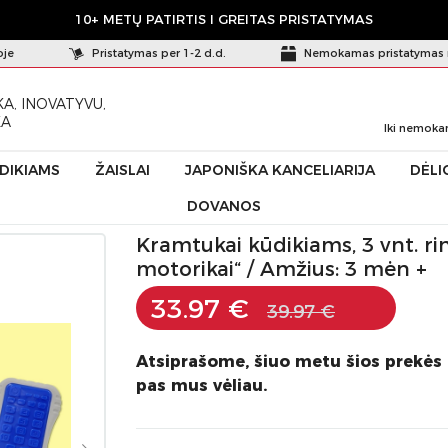
10+ METŲ PATIRTIS I GREITAS PRISTATYMAS
oje
Pristatymas per 1-2 d.d.
Nemokamas pristatymas 
A, INOVATYVU,
KA
Iki nemoka
ŪDIKIAMS
ŽAISLAI
JAPONIŠKA KANCELIARIJA
DĖLI
DOVANOS
inkinys „Sensorikai ir burnos motorikai“
Kramtukai kūdikiams, 3 vnt. rin
motorikai“ / Amžius: 3 mėn +
33.97 €
39.97 €
Atsiprašome, šiuo metu šios prekės
pas mus vėliau.