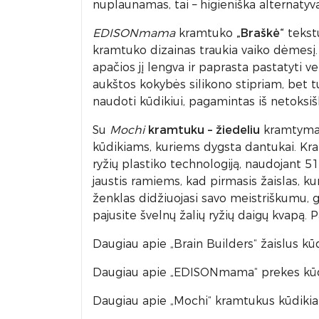
nuplaunamas, tai – higieniška alternaty
EDISONmama
kramtuko
„Braškė“
tekstū
kramtuko dizainas traukia vaiko dėmesį.
apačios jį lengva ir paprasta pastatyti ve
aukštos kokybės silikono stipriam, bet t
naudoti kūdikiui, pagamintas iš netoksi
Su
Mochi
kramtuku – žiedeliu
kramtymas 
kūdikiams, kuriems dygsta dantukai. Kram
ryžių plastiko technologiją, naudojant 5
jaustis ramiems, kad pirmasis žaislas, k
ženklas didžiuojasi savo meistriškumu, ga
pajusite švelnų žalių ryžių daigų kvapą.
Daugiau apie „Brain Builders“ žaislus k
Daugiau apie „EDISONmama“ prekes kū
Daugiau apie „Mochi“ kramtukus kūdik