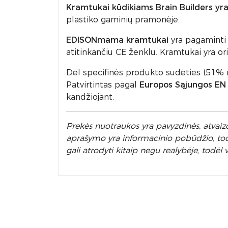
Kramtukai kūdikiams Brain Builders yra
plastiko gaminių pramonėje.
EDISONmama kramtukai
yra pagaminti 
atitinkančiu CE ženklu. Kramtukai yra or
Dėl specifinės produkto sudėties (51% r
Patvirtintas pagal
Europos Sąjungos EN
kandžiojant.
Prek
ės nuotraukos yra pavyzdinės,
atvaizd
aprašymo yra informacinio pobūdžio, todėl
gali atrodyti kitaip negu realybėje, tod