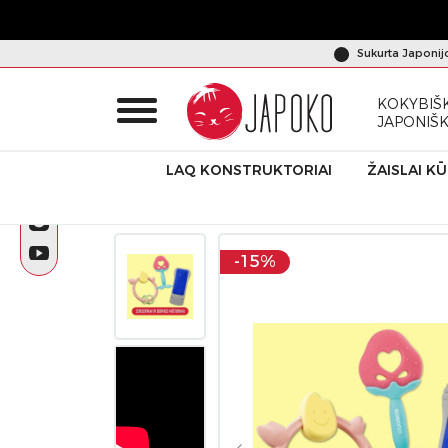
Sukurta Japonij
KOKYBIŠK
JAPONIŠ
LAQ KONSTRUKTORIAI
ŽAISLAI K
Pradžia
Produktai
Akcijos
Kramtukai kūdikiams, 3 vnt. r
-15%