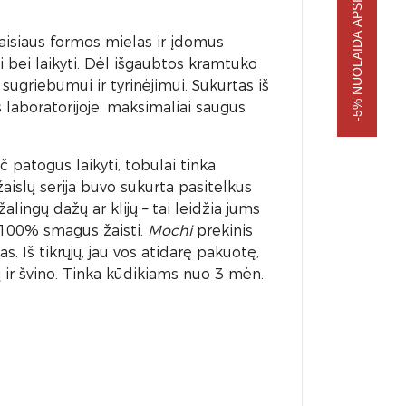
-5% NUOLAIDA APSIPIRKIMUI
aisiaus formos mielas ir įdomus
 bei laikyti. Dėl išgaubtos kramtuko
 sugriebumui ir tyrinėjimui. Sukurtas iš
 laboratorijoje: maksimaliai saugus
patogus laikyti, tobulai tinka
aislų serija buvo sukurta pasitelkus
lingų dažų ar klijų – tai leidžia jums
r 100% smagus žaisti.
Mochi
prekinis
 Iš tikrųjų, jau vos atidarę pakuotę,
ų ir švino. Tinka kūdikiams nuo 3 mėn.