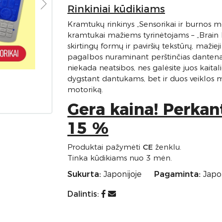
Rinkiniai kūdikiams
Kramtukų rinkinys „Sensorikai ir burnos mot
kramtukai mažiems tyrinėtojams – „Brain
skirtingų formų ir paviršių tekstūrų, mažiej
pagalbos nuraminant perštinčias dantenas. 
niekada neatsibos, nes galėsite juos kaita
dygstant dantukams, bet ir duos veiklos m
motoriką.
Gera kaina! Perkan
15 %
Produktai pažymėti
CE
ženklu.
Tinka kūdikiams nuo 3 mėn.
Sukurta:
Japonijoje
Pagaminta:
Japon
Dalintis: