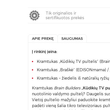
Tik originalios ir
sertifikuotos prekės
APIE PREKĘ
SAUGUMAS
Į rinkinį įeina:
Kramtukas „Kūdikių TV pultelis“ (Brai
Kramtukas „Braškė“ (EDISONmama) / 
Kramtukas – žiedelis iš natūralių ryži
Kramtukas
Brain Builders
„Kūdikių TV pul
nuotolinio valdymo pultelį? Daugelis susi
Vietoj pultelio mažyliui paduokite kramtu
padėti vieną šalia tikro televizoriaus pul