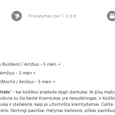
Pristatymas per 1-2 d.d.
n Builders) / Amžius – 5 mėn. +
Amžius – 3 mėn +
ų (Mochi) / Amžius – 3 mėn. +
telis“
– kai kūdikiui pradeda dygti dantukai. Ar jūsų mažy
duria su šia bėda! Kramtukas yra nesudėtingas, ir kūdikis 
ką ir stebėkite, kaip jis užsimiršta kramtydamas. Galite l
telio. Skirtingi paviršiai: mėlynas kietesnis, pilkas pavirš