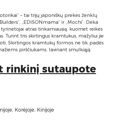
orikai“ – tai trijų japoniškų prekės ženklų
 Builders“, „EDISONmama“ ir „Mochi“. Dėka
i tyrinėtojai atras tinkamiausią, kuomet reikės
Turint tris skirtingus kramtukus, mažyliui jie
lioti. Skirtingos kramtukų formos ne tik padės
ažiems pirščiukams, lavinant smulkiąją
t rinkinį sutaupote
ijoje, Korėjoje, Kinijoje