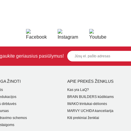
i gaukite geriausius pasiūlymus!
GA ŽINOTI
APIE PREKĖS ŽENKLUS
is
Kas yra LaQ?
dukacijos
BRAIN BUILDERS kūdikiams
 dirbtuvės
IWAKO trintukai-dėlionės
ursas
MARVY UCHIDA kanceliarija
travimo schemos
Kiti prekiniai ženklai
staigoms