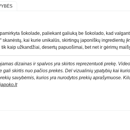
VYBĖS
pamirkyta šokolade, paliekant galiuką be šokolado, kad valgant 
“ skanėstų, kai kurie unikalūs, skirtingų japoniškų ingredientų įk
ik kaip užkandžiai, desertų papuošimai, bet net ir gėrimų maiš
jamas dizainas ir spalvos yra skirtos reprezentuoti prekę. Video
 gali skirtis nuo pačios prekės. Dėl vizualinių ypatybių kai kuri
prekių savybėmis, kurios yra nurodytos prekių aprašymuose. Kil
apoko.lt