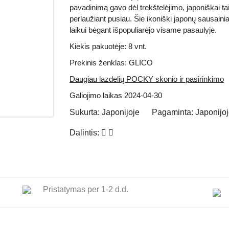
pavadinimą gavo dėl trekštelėjimo, japoniškai ta
perlaužiant pusiau. Šie ikoniški japonų sausaini
laikui bėgant išpopuliarėjo visame pasaulyje.
Kiekis pakuotėje: 8 vnt.
Prekinis ženklas: GLICO
Daugiau lazdelių POCKY skonio ir pasirinkimo
Galiojimo laikas 2024-04-30
Sukurta:
Japonijoje
Pagaminta:
Japonijo
Dalintis:
Pristatymas per 1-2 d.d.