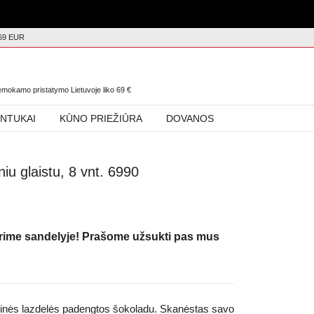
69 EUR
0
nemokamo pristatymo Lietuvoje liko
69
€
INTUKAI
KŪNO PRIEŽIŪRA
DOVANOS
iu glaistu, 8 vnt. 6990
urime sandelyje! Prašome užsukti pas mus
itinės lazdelės padengtos šokoladu. Skanėstas savo