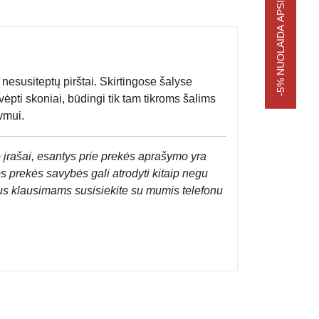
-5% NUOLAIDA APSIPIRKIMUI
nesusiteptų pirštai. Skirtingose šalyse
vėpti skoniai, būdingi tik tam tikroms šalims
ymui.
 įrašai, esantys prie prekės aprašymo yra
os prekės savybės gali atrodyti kitaip negu
us klausimams susisiekite su mumis telefonu