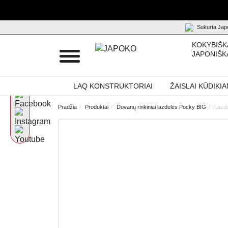
Sukurta Japo
KOKYBIŠK
JAPONIŠK
LAQ KONSTRUKTORIAI
ŽAISLAI KŪDIKI
Pradžia
Produktai
Dovanų rinkiniai lazdelės Pocky BIG
Lazde