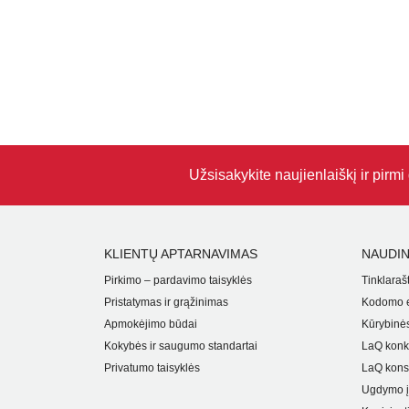
Užsisakykite naujienlaiškį ir pirm
KLIENTŲ APTARNAVIMAS
NAUDIN
Pirkimo – pardavimo taisyklės
Tinklarašt
Pristatymas ir grąžinimas
Kodomo e
Apmokėjimo būdai
Kūrybinės
Kokybės ir saugumo standartai
LaQ konk
Privatumo taisyklės
LaQ kons
Ugdymo į