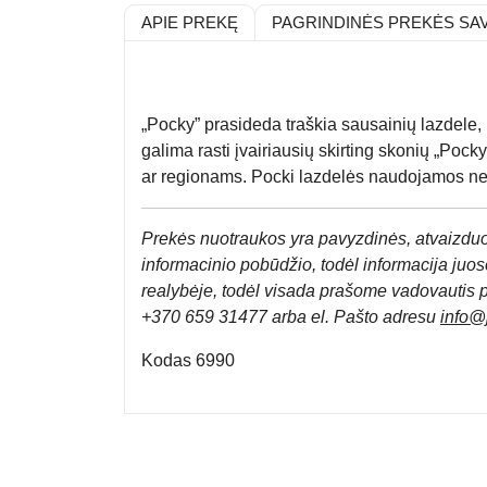
APIE PREKĘ
PAGRINDINĖS PREKĖS SA
„Pocky” prasideda traškia sausainių lazdele, 
galima rasti įvairiausių skirting skonių „Pocky
ar regionams.
Pocki lazdelės naudojamos ne t
Prek
ės nuotraukos yra pavyzdinės,
atvaizduo
informacinio pobūdžio, todėl informacija juose
realybėje, todėl visada prašome vadovautis 
+370 659 31477 arba el. Pa
što adresu
info
@j
Kodas 6990