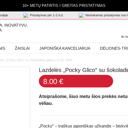
10+ METŲ PATIRTIS I GREITAS PRISTATYMAS
nijoje
Pristatymas per 1-2 d.d.
Nemokamas pristatymas nuo 
A, INOVATYVU,
A
Iki 
AMS
ŽAISLAI
JAPONIŠKA KANCELIARIJA
DĖLIONĖS-TR
lės „Pocky Glico” su šokoladiniu glaistu, 8 vnt. 6990
Lazdelės „Pocky Glico” su šokoladin
8.00 €
Atsiprašome, šiuo metu šios prekės net
vėliau.
„Pocky“ – traškus japoniškas užkandis – biskv