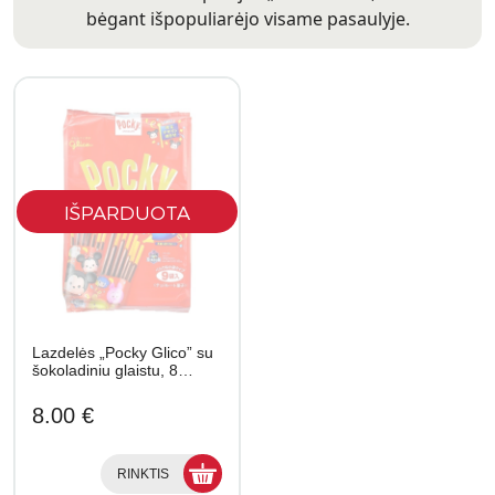
bėgant išpopuliarėjo visame pasaulyje.
IŠPARDUOTA
Lazdelės „Pocky Glico” su
šokoladiniu glaistu, 8…
8.00 €
RINKTIS