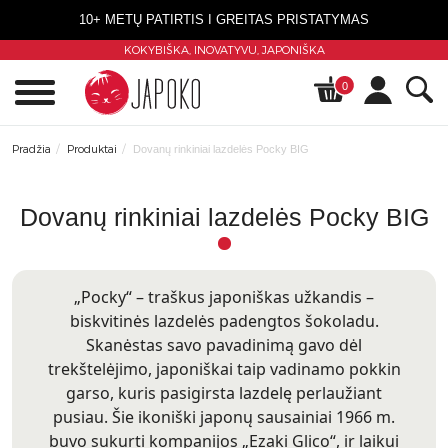
10+ METŲ PATIRTIS I GREITAS PRISTATYMAS
KOKYBIŠKA, INOVATYVU,
JAPONIŠKA
0
Pradžia
Produktai
Dovanų rinkiniai lazdelės Pocky BIG
Dovanų rinkiniai lazdelės Pocky BIG
„Pocky“ – traškus japoniškas užkandis –
biskvitinės lazdelės padengtos šokoladu.
Skanėstas savo pavadinimą gavo dėl
trekštelėjimo, japoniškai taip vadinamo pokkin
garso, kuris pasigirsta lazdelę perlaužiant
pusiau. Šie ikoniški japonų sausainiai 1966 m.
buvo sukurti kompanijos „Ezaki Glico“, ir laikui