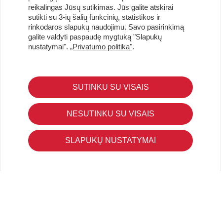
reikalingas Jūsų sutikimas. Jūs galite atskirai
sutikti su 3-ių šalių funkcinių, statistikos ir
Užsisakykite naujienlaiškį ir pirmi gaukite geriausius
rinkodaros slapukų naudojimu. Savo pasirinkimą
pasiūlymus!
galite valdyti paspaudę mygtuką "Slapukų
nustatymai".
„Privatumo politika"
.
SUTINKU SU VISAIS
KLIENTŲ APTARNAVIMAS
Pirkimo – pardavimo taisyklės
NESUTINKU SU VISAIS
Pristatymas ir grąžinimas
Apmokėjimo būdai
SLAPUKŲ NUSTATYMAI
Kokybės ir saugumo standartai
Privatumo taisyklės
NAUDINGA ŽINOTI
Tinklaraštis
Kodomo edukacijos
Kūrybinės dirbtuvės
LaQ konkursas