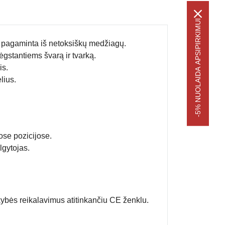
-5% NUOLAIDA APSIPIRKIMUI
i, pagaminta iš netoksiškų medžiagų.
ėgstantiems švarą ir tvarką.
is.
lius.
ose pozicijose.
lgytojas.
kybės reikalavimus atitinkančiu CE ženklu.