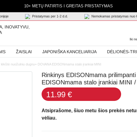
10+ METŲ PATIRTIS I GREITAS PRISTATYMAS
nijoje
Pristatymas per 1-2 d.d.
Nemokamas pristatymas nuo 
A, INOVATYVU,
A
Iki 
AMS
ŽAISLAI
JAPONIŠKA KANCELIARIJA
DĖLIONĖS-TR
 lėkštė nuožulniu dugnu+ DOVANA EDISONmama stalo įrankiai MINI
Rinkinys EDISONmama prilimpanti
EDISONmama stalo įrankiai MINI /
11.99 €
Atsiprašome, šiuo metu šios prekės net
vėliau.