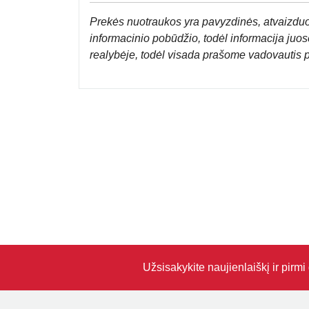
Prek
ės nuotraukos yra pavyzdinės,
atvaizduo
informacinio pobūdžio, todėl informacija juose
realybėje, todėl visada prašome vadovautis 
Užsisakykite naujienlaiškį ir pirm