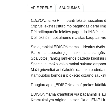
APIE PREKĘ
SAUGUMAS
EDISONmama
Prilimpanti lėkštė nuožulniu
Stiprus lėkštės įsiurbimo pagrindas gerai lim
Dėl prilimpančio lėkštės pagrindo lėkštė lieka
Dėl lėkštės nuožulnumo maistas kaupiasi vien
Stalo įrankiai EDISONmama – idealus dydis 
Patikrinta laboratorijoje: maksimaliai saugū
Spalvotos įrankių rankenos padeda kūdikiui 
Specialiai mažo vaiko rankai sukurto ergonomiš
Maži grioveliai ant šakutės dantukų padeda mais
Kampuotos formos ir plokščio dizaino šaukštu
Daugiau apie „EDISONmama“ prekes kūdik
EDISONmama kramtukai
yra pagaminti iš au
Kramtukai yra originalūs, sertifikuoti EN-71 