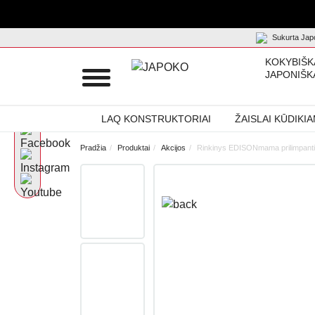
Sukurta Japo
KOKYBIŠK
JAPONIŠK
LAQ KONSTRUKTORIAI
ŽAISLAI KŪDIKI
Pradžia
Produktai
Akcijos
Rinkinys EDISONmama prilimpanti