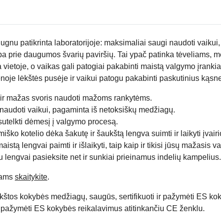
 dugnu
patikrinta laboratorijoje: maksimaliai saugi naudoti vaiku
pa prie daugumos švarių paviršių. Tai ypač patinka tėveliams, m
 vietoje, o vaikas gali patogiai pakabinti maistą valgymo įrankia
oje lėkštės pusėje ir vaikui patogu pakabinti paskutinius kąsne
ir mažas svoris naudoti mažoms rankytėms.
s naudoti vaikui, pagaminta iš netoksiškų medžiagų.
sutelkti dėmesį į valgymo procesą.
ko kotelio dėka šakutę ir šaukštą lengva suimti ir laikyti įvairi
tą lengvai paimti ir išlaikyti, taip kaip ir tikisi jūsų mažasis va
 lengvai pasieksite net ir sunkiai prieinamus indelių kampelius.
iams
skaitykite
.
kštos kokybės medžiagų, saugūs, sertifikuoti ir pažymėti ES ko
ir pažymėti ES kokybės reikalavimus atitinkančiu CE ženklu.