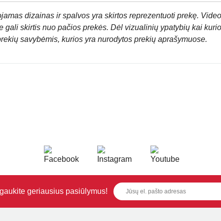
jamas dizainas ir spalvos yra skirtos reprezentuoti prekę. Video
 gali skirtis nuo pačios prekės. Dėl vizualinių ypatybių kai kuri
prekių savybėmis, kurios yra nurodytos prekių aprašymuose.
i gaukite geriausius pasiūlymus!