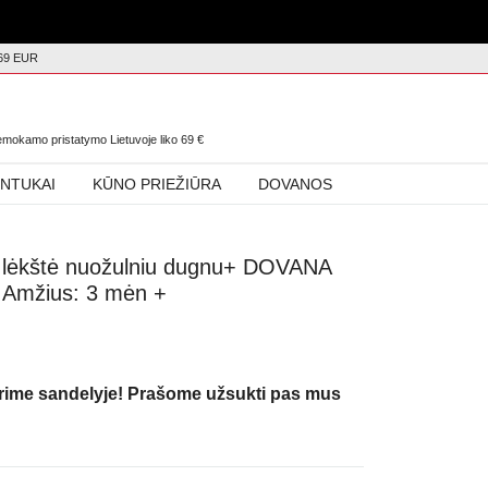
69 EUR
0
nemokamo pristatymo Lietuvoje liko
69
€
INTUKAI
KŪNO PRIEŽIŪRA
DOVANOS
 lėkštė nuožulniu dugnu+ DOVANA
 Amžius: 3 mėn +
urime sandelyje! Prašome užsukti pas mus