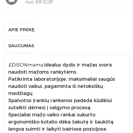
nuo 69 EUR
APIE PREKĘ
SAUGUMAS
EDISONmama
Idealus dydis ir mažas svoris
naudoti mažoms rankytėms.
Patikrinta laboratorijoje: maksimaliai saugūs
naudoti vaikui, pagaminta iš netoksiškų
medžiagų.
Spalvotos įrankių rankenos padeda kūdikiui
sutelkti dėmesį į valgymo procesą.
Specialiai mažo vaiko rankai sukurto
ergonomiško kotelio dėka šakutę ir šaukštą
lengva suimti ir laikyti įvairiose pozicijose.