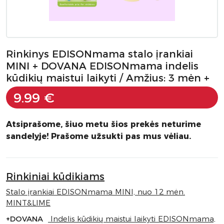
Rinkinys EDISONmama stalo įrankiai
MINI + DOVANA EDISONmama indelis
kūdikių maistui laikyti / Amžius: 3 mėn +
9.99 €
Atsiprašome, šiuo metu šios prekės neturime
sandelyje! Prašome užsukti pas mus vėliau.
Rinkiniai kūdikiams
Stalo įrankiai EDISONmama MINI, nuo 12 mėn.
MINT&LIME
+DOVANA
Indelis kūdikių maistui laikyti EDISONmama,