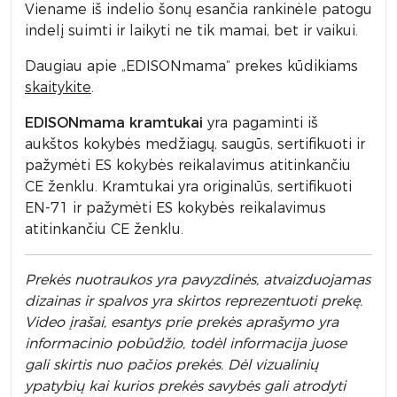
Viename iš indelio šonų esančia rankinėle patogu
indelį suimti ir laikyti ne tik mamai, bet ir vaikui.
Daugiau apie „EDISONmama“ prekes kūdikiams
skaitykite
.
EDISONmama kramtukai
yra pagaminti iš
aukštos kokybės medžiagų, saugūs, sertifikuoti ir
pažymėti ES kokybės reikalavimus atitinkančiu
CE ženklu. Kramtukai yra originalūs, sertifikuoti
EN-71 ir pažymėti ES kokybės reikalavimus
atitinkančiu CE ženklu.
Prek
ės nuotraukos yra pavyzdinės,
atvaizduojamas
dizainas ir spalvos yra skirtos reprezentuoti prekę.
Video įrašai, esantys prie prekės aprašymo yra
informacinio pobūdžio, todėl informacija juose
gali skirtis nuo pačios prekės. Dėl vizualinių
ypatybių kai kurios prekės savybės gali atrodyti