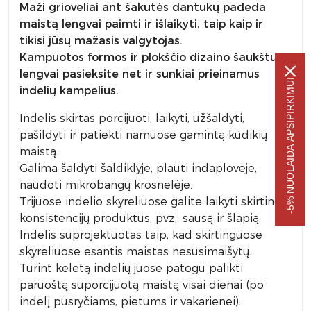
Maži grioveliai ant šakutės dantukų padeda
maistą lengvai paimti ir išlaikyti, taip kaip ir
tikisi jūsų mažasis valgytojas.
Kampuotos formos ir plokščio dizaino šaukštu
lengvai pasieksite net ir sunkiai prieinamus
-5% NUOLAIDA APSIPIRKIMUI
indelių kampelius.
Indelis skirtas porcijuoti, laikyti, užšaldyti,
pašildyti ir patiekti namuose gamintą kūdikių
maistą.
Galima šaldyti šaldiklyje, plauti indaplovėje,
naudoti mikrobangų krosnelėje.
Trijuose indelio skyreliuose galite laikyti skirtingų
konsistencijų produktus, pvz,: sausą ir šlapią.
Indelis suprojektuotas taip, kad skirtinguose
skyreliuose esantis maistas nesusimaišytų.
Turint keletą indelių juose patogu palikti
paruoštą suporcijuotą maistą visai dienai (po
indelį pusryčiams, pietums ir vakarienei).