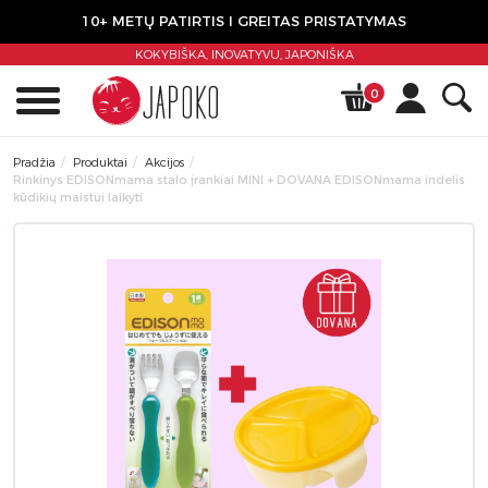
10+ METŲ PATIRTIS I GREITAS PRISTATYMAS
KOKYBIŠKA, INOVATYVU,
JAPONIŠKA
0
Pradžia
Produktai
Akcijos
Rinkinys EDISONmama stalo įrankiai MINI + DOVANA EDISONmama indelis
kūdikių maistui laikyti