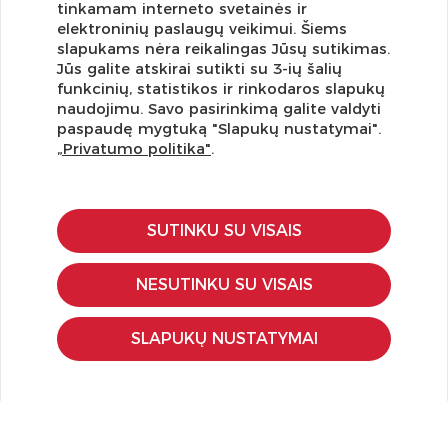
tinkamam interneto svetainės ir
elektroninių paslaugų veikimui. Šiems
slapukams nėra reikalingas Jūsų sutikimas.
Jūs galite atskirai sutikti su 3-ių šalių
funkcinių, statistikos ir rinkodaros slapukų
Užsisakykite naujienlaiškį ir pirmi gaukite geriausius
naudojimu. Savo pasirinkimą galite valdyti
pasiūlymus!
paspaudę mygtuką "Slapukų nustatymai".
„Privatumo politika"
.
SUTINKU SU VISAIS
KLIENTŲ APTARNAVIMAS
Pirkimo – pardavimo taisyklės
NESUTINKU SU VISAIS
Pristatymas ir grąžinimas
Apmokėjimo būdai
SLAPUKŲ NUSTATYMAI
Kokybės ir saugumo standartai
Privatumo taisyklės
NAUDINGA ŽINOTI
Tinklaraštis