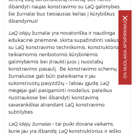
išbandyti naujas konstravimo su LaQ galimybes,
šie žurnalai bus tiesiausias kelias į kūrybiškus
išbandymus!
-5% NUOLAIDA APSIPIRKIMUI
LaQ idėjų
žurnalai yra novatoriška ir naudinga
edukacinė priemonė, skirta supažindinti vaikus
su LaQ konstravimo technikomis, konstruktoriaus
teikiamomis neribotomis kūrybinėmis
galimybėmis bei įtraukti juos į nuostabų
konstravimo pasaulį. Be konstravimo schemų
žurnaluose gali būti pateikiama ir jau
sukonstruotų pavyzdžių – labiau įgudę
LaQ
mėgėjai gali pasigaminti modelius, pateikus
nuotraukose bei išbandyti konstavimą
savarankiškai atrandant LaQ konstravimo
subtilybes.
LaQ idėjų žurnalas
– tai puiki dovana vaikams,
kurie jau yra išbandę
LaQ
konstruktorius ir ieško