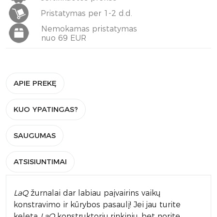
Pristatymas per 1-2 d.d.
Nemokamas pristatymas
nuo 69 EUR
APIE PREKĘ
KUO YPATINGAS?
SAUGUMAS
ATSISIUNTIMAI
LaQ
žurnalai dar labiau paįvairins vaikų
konstravimo ir kūrybos pasaulį! Jei jau turite
keletą
LaQ
konstruktorių rinkinių, bet norite