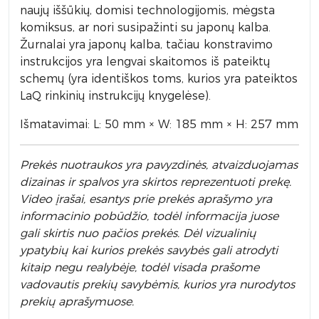
naujų iššūkių, domisi technologijomis, mėgsta
komiksus, ar nori susipažinti su japonų kalba.
Žurnalai yra japonų kalba, tačiau konstravimo
instrukcijos yra lengvai skaitomos iš pateiktų
schemų (yra identiškos toms, kurios yra pateiktos
LaQ rinkinių instrukcijų knygelėse).
Išmatavimai: L: 50 mm × W: 185 mm × H: 257 mm
Prek
ės nuotraukos yra pavyzdinės,
atvaizduojamas
dizainas ir spalvos yra skirtos reprezentuoti prekę.
Video įrašai, esantys prie prekės aprašymo yra
informacinio pobūdžio, todėl informacija juose
gali skirtis nuo pačios prekės. Dėl vizualinių
ypatybių kai kurios prekės savybės gali atrodyti
kitaip negu realybėje, todėl visada prašome
vadovautis prekių savybėmis, kurios yra nurodytos
prekių aprašymuose.