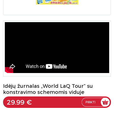
Idėjų žurnalas „World LaQ Tour” su
konstravimo schemomis viduje
29.99 €
PIRKTI