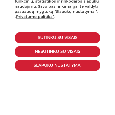
funkcinių, statistikos ir rinkodaros slapukų
Užsisakykite naujienlaiškį ir pirmi gaukite geriausius
naudojimu. Savo pasirinkimą galite valdyti
pasiūlymus!
paspaudę mygtuką "Slapukų nustatymai".
„Privatumo politika"
.
SUTINKU SU VISAIS
KLIENTŲ APTARNAVIMAS
Pirkimo – pardavimo taisyklės
NESUTINKU SU VISAIS
Pristatymas ir grąžinimas
Apmokėjimo būdai
SLAPUKŲ NUSTATYMAI
Kokybės ir saugumo standartai
Privatumo taisyklės
NAUDINGA ŽINOTI
Tinklaraštis
Kodomo edukacijos
Kūrybinės dirbtuvės
LaQ konkursas
LaQ konstravimo schemos