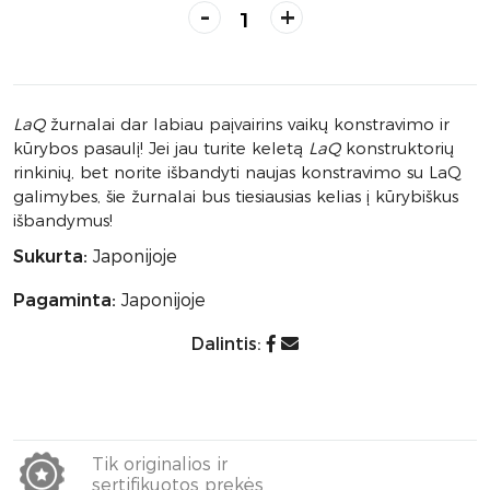
-
+
LaQ
žurnalai dar labiau paįvairins vaikų konstravimo ir
kūrybos pasaulį! Jei jau turite keletą
LaQ
konstruktorių
rinkinių, bet norite išbandyti naujas konstravimo su LaQ
galimybes, šie žurnalai bus tiesiausias kelias į kūrybiškus
išbandymus!
Sukurta:
Japonijoje
Pagaminta:
Japonijoje
Dalintis:
Tik originalios ir
sertifikuotos prekės