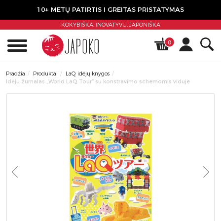
10+ METŲ PATIRTIS I GREITAS PRISTATYMAS
KOKYBIŠKA, INOVATYVU,
JAPONIŠKA
0
Pradžia
Produktai
LaQ idėjų knygos
Idėjų žurnalas „World LaQ Tour” su konstravimo schemomis viduje