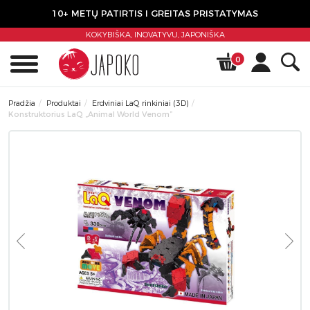
10+ METŲ PATIRTIS I GREITAS PRISTATYMAS
KOKYBIŠKA, INOVATYVU,
JAPONIŠKA
0
Pradžia
Produktai
Erdviniai LaQ rinkiniai (3D)
Konstruktorius LaQ „Animal World Venom”