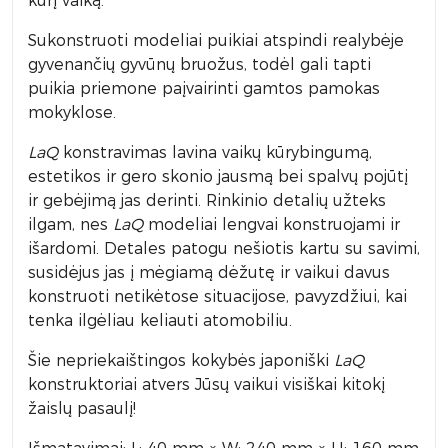
kurį vaiką.
Sukonstruoti modeliai puikiai atspindi realybėje
gyvenančių gyvūnų bruožus, todėl gali tapti
puikia priemone paįvairinti gamtos pamokas
mokyklose.
LaQ
konstravimas lavina vaikų kūrybingumą,
estetikos ir gero skonio jausmą bei spalvų pojūtį
ir gebėjimą jas derinti. Rinkinio detalių užteks
ilgam, nes
LaQ
modeliai lengvai konstruojami ir
išardomi. Detales patogu nešiotis kartu su savimi,
susidėjus jas į mėgiamą dėžutę ir vaikui davus
konstruoti netikėtose situacijose, pavyzdžiui, kai
tenka ilgėliau keliauti atomobiliu.
Šie nepriekaištingos kokybės japoniški
LaQ
konstruktoriai atvers Jūsų vaikui visiškai kitokį
žaislų pasaulį!