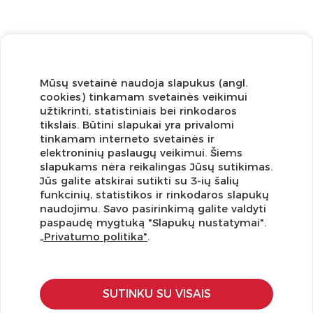
Mūsų svetainė naudoja slapukus (angl.
cookies) tinkamam svetainės veikimui
užtikrinti, statistiniais bei rinkodaros
tikslais. Būtini slapukai yra privalomi
tinkamam interneto svetainės ir
elektroninių paslaugų veikimui. Šiems
slapukams nėra reikalingas Jūsų sutikimas.
Jūs galite atskirai sutikti su 3-ių šalių
funkcinių, statistikos ir rinkodaros slapukų
Užsisakykite naujienlaiškį ir pirmi gaukite geriausius
naudojimu. Savo pasirinkimą galite valdyti
pasiūlymus!
paspaudę mygtuką "Slapukų nustatymai".
„Privatumo politika"
.
SUTINKU SU VISAIS
KLIENTŲ APTARNAVIMAS