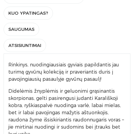
KUO YPATINGAS?
SAUGUMAS
ATSISIUNTIMAI
Rinkinys, nuodingiausiais gyviais papildantis jau
turimą gyvūnų kolekciją ir praveriantis duris į
pavojingiausių pasaulyje gyvūnų pasaulį!
Didelėmis žnyplėmis ir geluonimi grąsinantis
skorpionas, gelti pasirengusi judanti Karališkoji
kobra, ryškiaspalvė nuodinga varlė, labai mielas,
bet ir labai pavojingas mažytis aštuonkojis,
raudona žyme išsiskiriantis raudonnugaris voras –
jie mirtinai nuodingi ir sudomins bei įtrauks bet