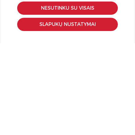
Pirkimo – pardavimo taisyklės
NESUTINKU SU VISAIS
Pristatymas ir grąžinimas
Apmokėjimo būdai
SLAPUKŲ NUSTATYMAI
Kokybės ir saugumo standartai
Privatumo taisyklės
NAUDINGA ŽINOTI
Tinklaraštis
Kodomo edukacijos
Kūrybinės dirbtuvės
LaQ konkursas
LaQ konstravimo schemos
Ugdymo įstaigoms
Kur įsigyti
Didmena
APIE PREKĖS ŽENKLUS
Kas yra LaQ?
BRAIN BUILDERS kūdikiams