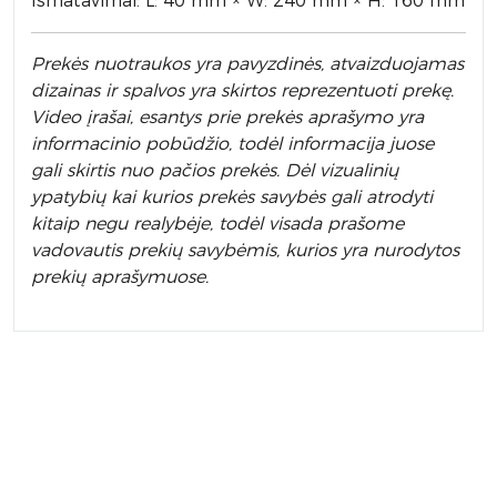
Išmatavimai: L: 40 mm × W: 240 mm × H: 160 mm
Prek
ės nuotraukos yra pavyzdinės,
atvaizduojamas
dizainas ir spalvos yra skirtos reprezentuoti prekę.
Video įrašai, esantys prie prekės aprašymo yra
informacinio pobūdžio, todėl informacija juose
gali skirtis nuo pačios prekės. Dėl vizualinių
ypatybių kai kurios prekės savybės gali atrodyti
kitaip negu realybėje, todėl visada prašome
vadovautis prekių savybėmis, kurios yra nurodytos
prekių aprašymuose.