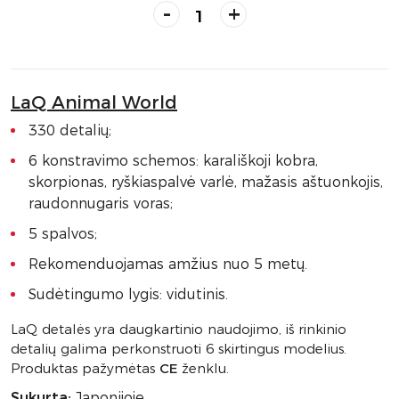
-
+
LaQ Animal World
330 detalių;
6 konstravimo schemos: karališkoji kobra,
skorpionas, ryškiaspalvė varlė, mažasis aštuonkojis,
raudonnugaris voras;
5 spalvos;
Rekomenduojamas amžius nuo 5 metų.
Sudėtingumo lygis: vidutinis.
LaQ detalės yra daugkartinio naudojimo, iš rinkinio
detalių galima perkonstruoti 6 skirtingus modelius.
Produktas pažymėtas
CE
ženklu.
Sukurta:
Japonijoje