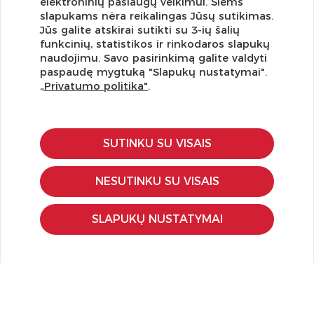
elektroninių paslaugų veikimui. Šiems
slapukams nėra reikalingas Jūsų sutikimas.
Jūs galite atskirai sutikti su 3-ių šalių
funkcinių, statistikos ir rinkodaros slapukų
Užsisakykite naujienlaiškį ir pirmi gaukite geriausius
naudojimu. Savo pasirinkimą galite valdyti
pasiūlymus!
paspaudę mygtuką "Slapukų nustatymai".
„Privatumo politika"
.
SUTINKU SU VISAIS
KLIENTŲ APTARNAVIMAS
Pirkimo – pardavimo taisyklės
NESUTINKU SU VISAIS
Pristatymas ir grąžinimas
Apmokėjimo būdai
SLAPUKŲ NUSTATYMAI
Kokybės ir saugumo standartai
Privatumo taisyklės
NAUDINGA ŽINOTI
Tinklaraštis
Kodomo edukacijos