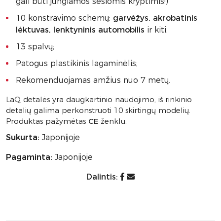
gali būti jungiamos šešiomis kryptimis!)
10 konstravimo schemų:
garvėžys, akrobatinis
lėktuvas, lenktyninis automobilis
ir kiti.
13 spalvų;
Patogus plastikinis lagaminėlis;
Rekomenduojamas amžius nuo 7 metų.
LaQ detalės yra daugkartinio naudojimo, iš rinkinio
detalių galima perkonstruoti 10 skirtingų modelių.
Produktas pažymėtas
CE
ženklu.
Sukurta:
Japonijoje
Pagaminta:
Japonijoje
Dalintis: