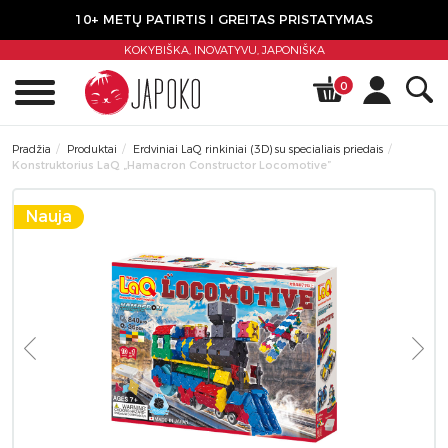
10+ METŲ PATIRTIS I GREITAS PRISTATYMAS
KOKYBIŠKA, INOVATYVU,
JAPONIŠKA
0
Pradžia
Produktai
Erdviniai LaQ rinkiniai (3D) su specialiais priedais
Konstruktorius LaQ „Hamacron Constructor Locomotive”
Nauja