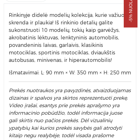
Rinkinyje didelė modelių kolekcija, kurie važiuoja,
skrenda ir plaukia! Iš rinkinio detalių galite
sukonstruoti 10 modelių, tokių kaip garvėžys,
akrobatinis lėktuvas, lenktyninis automobilis,
povandeninis laivas, garlaivis, klasikinis
motociklas, sportinis motociklas, dviaukštis
autobusas, minivenas, ir hiperautomobilis!
Išmatavimai: L: 90 mm × W: 350 mm × H: 250 mm
Prek
ės nuotraukos yra pavyzdinės,
atvaizduojamas
dizainas ir spalvos yra skirtos reprezentuoti prekę.
Video įrašai, esantys prie prekės aprašymo yra
informacinio pobūdžio, todėl informacija juose
gali skirtis nuo pačios prekės. Dėl vizualinių
ypatybių kai kurios prekės savybės gali atrodyti
kitaip negu realybėje, todėl visada prašome