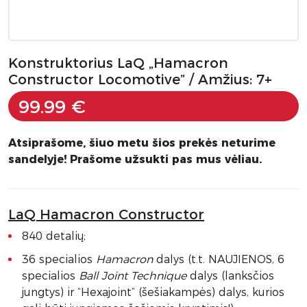
Konstruktorius LaQ „Hamacron
Constructor Locomotive” / Amžius: 7+
99.99 €
Atsiprašome, šiuo metu šios prekės neturime
sandelyje! Prašome užsukti pas mus vėliau.
LaQ Hamacron Constructor
840 detalių;
36 specialios
Hamacron
dalys (t.t. NAUJIENOS, 6
specialios
Ball Joint Technique
dalys (lanksčios
jungtys) ir “Hexajoint” (šešiakampės) dalys, kurios