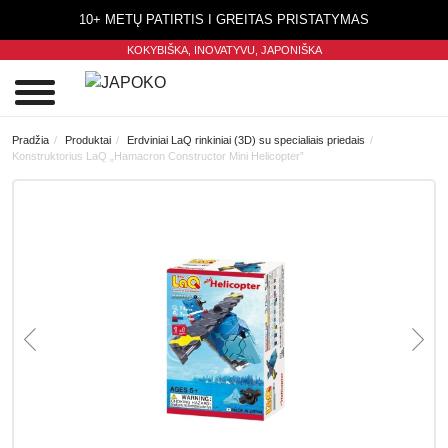
10+ METŲ PATIRTIS I GREITAS PRISTATYMAS
KOKYBIŠKA, INOVATYVU,
JAPONIŠKA
0
Pradžia
Produktai
Erdviniai LaQ rinkiniai (3D) su specialiais priedais
Konstruktorius LaQ „Hamacron Constructor Mini Helicopter”