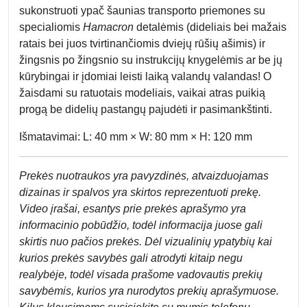
sukonstruoti ypač šaunias transporto priemones su
specialiomis
Hamacron
detalėmis (dideliais bei mažais
ratais bei juos tvirtinančiomis dviejų rūšių ašimis) ir
žingsnis po žingsnio su instrukcijų knygelėmis ar be jų
kūrybingai ir įdomiai leisti laiką valandų valandas! O
žaisdami su ratuotais modeliais, vaikai atras puikią
progą be didelių pastangų pajudėti ir pasimankštinti.
Išmatavimai: L: 40 mm × W: 80 mm × H: 120 mm
Prek
ės nuotraukos yra pavyzdinės,
atvaizduojamas
dizainas ir spalvos yra skirtos reprezentuoti prekę.
Video įrašai, esantys prie prekės aprašymo yra
informacinio pobūdžio, todėl informacija juose gali
skirtis nuo pačios prekės. Dėl vizualinių ypatybių kai
kurios prekės savybės gali atrodyti kitaip negu
realybėje, todėl visada prašome vadovautis prekių
savybėmis, kurios yra nurodytos prekių aprašymuose.