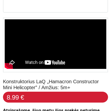
Konstruktorius LaQ „Hamacron Constructor
Mini Helicopter” / Amžius: 5m+
8.99 €
Atsiprašome, šiuo metu šios prekės neturime