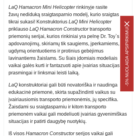
LaQ Hamacron Mini Helicopter
rinkinyje rasite
žavų nediduką sraigtasparnio modelį, kurio sraigtas
tikrai sukasi! Konstruktorius
LaQ Mini Helicopter
-5% NUOLAIDA APSIPIRKIMUI
priklauso
LaQ Hamacron Constructor
transporto
priemonių serijai, kurios rinkiniai yra pelnę Dr. Toy`s
apdovanojimų, skiriamų tik saugiems, įperkamiems, į
ugdymą orientuotiems ir protinius gebėjimus
lavinantiems žaislams. Su šiais įdomiais modeliais
vaikai galės kurti ir fantazuoti apie įvairias situacijas bei
prasmingai ir linksmai leisti laiką.
LaQ
konstruktoriai gali būti novatoriška ir naudinga
edukacinė priemonė, skirta supažindinti vaikus su
įvairiausiomis transporto priemonėmis, jų specifika.
Žaisdami su sraigtasparniu ir kitom transporto
priemonėm vaikai gali modeliuoti įvairias gyvenimiškas
situacijas ir patirti daugybę nuotykių.
Iš visos
Hamacron Constructor
serijos vaikai gali