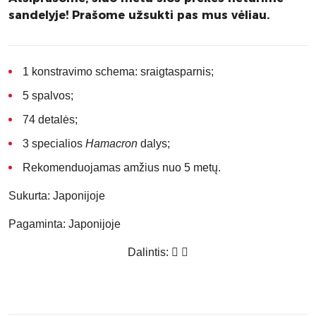
sandelyje! Prašome užsukti pas mus vėliau.
1 konstravimo schema: sraigtasparnis;
5 spalvos;
74 detalės;
3 specialios
Hamacron
dalys;
Rekomenduojamas amžius nuo 5 metų.
Sukurta:
Japonijoje
Pagaminta:
Japonijoje
Dalintis: