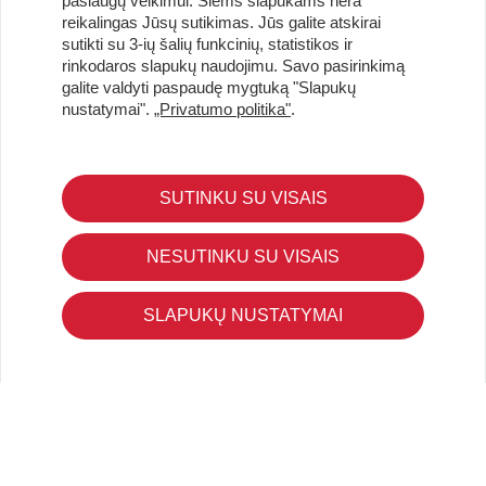
paslaugų veikimui. Šiems slapukams nėra
reikalingas Jūsų sutikimas. Jūs galite atskirai
Užsisakykite naujienlaiškį ir pirmi gaukite geriausius
sutikti su 3-ių šalių funkcinių, statistikos ir
pasiūlymus!
rinkodaros slapukų naudojimu. Savo pasirinkimą
galite valdyti paspaudę mygtuką "Slapukų
nustatymai".
„Privatumo politika"
.
KLIENTŲ APTARNAVIMAS
SUTINKU SU VISAIS
Pirkimo – pardavimo taisyklės
Pristatymas ir grąžinimas
NESUTINKU SU VISAIS
Apmokėjimo būdai
Kokybės ir saugumo standartai
SLAPUKŲ NUSTATYMAI
Privatumo taisyklės
NAUDINGA ŽINOTI
Tinklaraštis
Kodomo edukacijos
Kūrybinės dirbtuvės
LaQ konkursas