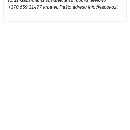
Kilus klausimams susisiekite su mumis telefonu
+370 659 31477 arba el. Pa
što adresu
info
@japoko.lt