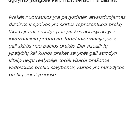
ugdymo įstaigose kaip multisensorinis žaislas.
Prek
ės nuotraukos yra pavyzdinės,
atvaizduojamas
dizainas ir spalvos yra skirtos reprezentuoti prekę.
Video įrašai, esantys prie prekės aprašymo yra
informacinio pobūdžio, todėl informacija juose
gali skirtis nuo pačios prekės. Dėl vizualinių
ypatybių kai kurios prekės savybės gali atrodyti
kitaip negu realybėje, todėl visada prašome
vadovautis prekių savybėmis, kurios yra nurodytos
prekių aprašymuose.