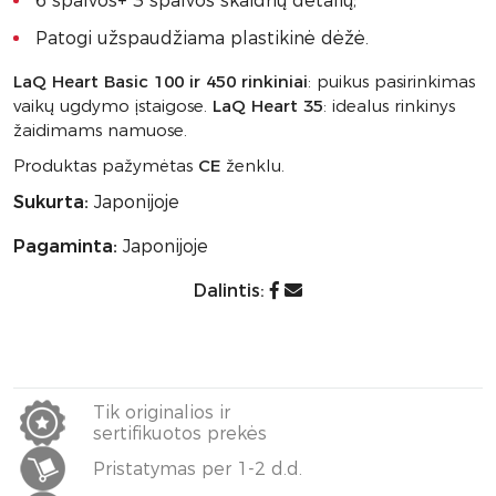
6 spalvos+ 3 spalvos skaidrių detalių;
Patogi užspaudžiama plastikinė dėžė.
LaQ Heart Basic 100 ir 450 rinkiniai
: puikus pasirinkimas
vaikų ugdymo įstaigose.
LaQ Heart 35
: idealus rinkinys
žaidimams namuose.
Produktas pažymėtas
CE
ženklu.
Sukurta:
Japonijoje
Pagaminta:
Japonijoje
Dalintis:
Tik originalios ir
sertifikuotos prekės
Pristatymas per 1-2 d.d.