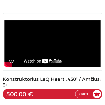
Konstruktorius LaQ Heart „450” / Amžius:
3+
500.00 €
PIRKTI