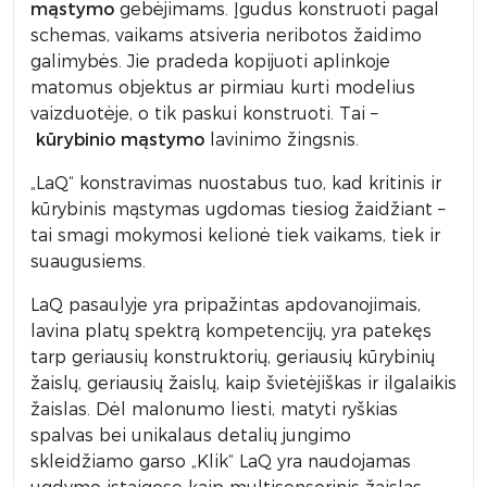
mąstymo
gebėjimams. Įgudus konstruoti pagal
schemas, vaikams atsiveria neribotos žaidimo
galimybės. Jie pradeda kopijuoti aplinkoje
matomus objektus ar pirmiau kurti modelius
vaizduotėje, o tik paskui konstruoti. Tai –
kūrybinio mąstymo
lavinimo žingsnis.
„LaQ“ konstravimas nuostabus tuo, kad kritinis ir
kūrybinis mąstymas ugdomas tiesiog žaidžiant –
tai smagi mokymosi kelionė tiek vaikams, tiek ir
suaugusiems.
LaQ pasaulyje yra pripažintas apdovanojimais,
lavina platų spektrą kompetencijų, yra patekęs
tarp geriausių konstruktorių, geriausių kūrybinių
žaislų, geriausių žaislų, kaip švietėjiškas ir ilgalaikis
žaislas. Dėl malonumo liesti, matyti ryškias
spalvas bei unikalaus detalių jungimo
skleidžiamo garso „Klik“ LaQ yra naudojamas