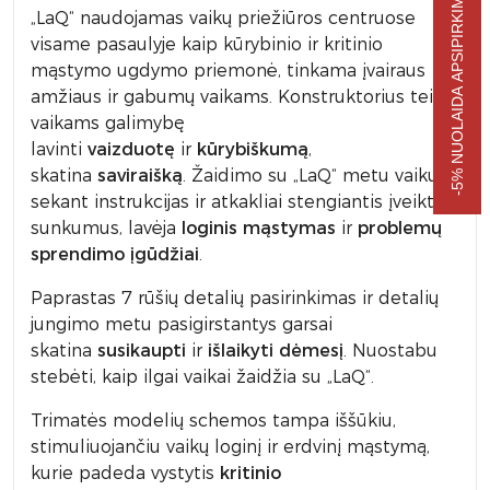
-5% NUOLAIDA APSIPIRKIMUI
„LaQ“ naudojamas vaikų priežiūros centruose
visame pasaulyje kaip kūrybinio ir kritinio
mąstymo ugdymo priemonė, tinkama įvairaus
amžiaus ir gabumų vaikams. Konstruktorius teikia
vaikams galimybę
lavinti
vaizduotę
ir
kūrybiškumą
,
skatina
saviraišką
. Žaidimo su „LaQ“ metu vaikui
sekant instrukcijas ir atkakliai stengiantis įveikti
sunkumus, lavėja
loginis mąstymas
ir
problemų
sprendimo įgūdžiai
.
Paprastas 7 rūšių detalių pasirinkimas ir detalių
jungimo metu pasigirstantys garsai
skatina
susikaupti
ir
išlaikyti dėmesį
. Nuostabu
stebėti, kaip ilgai vaikai žaidžia su „LaQ“.
Trimatės modelių schemos tampa iššūkiu,
stimuliuojančiu vaikų loginį ir erdvinį mąstymą,
kurie padeda vystytis
kritinio