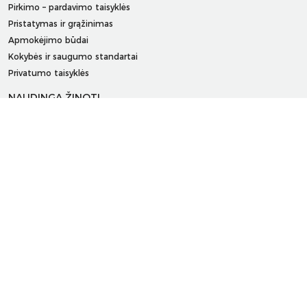
Pirkimo – pardavimo taisyklės
Pristatymas ir grąžinimas
Apmokėjimo būdai
Kokybės ir saugumo standartai
Privatumo taisyklės
NAUDINGA ŽINOTI
Tinklaraštis
Kodomo edukacijos
Kūrybinės dirbtuvės
LaQ konkursas
LaQ konstravimo schemos
Ugdymo įstaigoms
Kur įsigyti
Didmena
APIE PREKĖS ŽENKLUS
Kas yra LaQ?
BRAIN BUILDERS kūdikiams