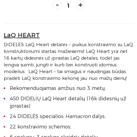
-
+
LaQ HEART
DIDELĖS LaQ Heart detalės – puikus konstravimo su LaQ
konstruktoriumi startas mažiesiems! LaQ Heart yra net
16 kartų didesnės už įprastas LaQ detales, todėl jas
lengva suimti, jungti ir kurti bei konstruoti įdomius
modelius. LaQ Heart – tai smagus ir naudingas būdas
pradėti LaQ konstravimo kelionę jau nuo mažų dienų!
Rekomenduojamas amžius nuo 3 metų;
450 DIDELIŲ LaQ Heart detalių (16k didesnių už
įprastas)
24 DIDELĖS specialios
Hamacron
dalys;
22 konstravimo schemos;