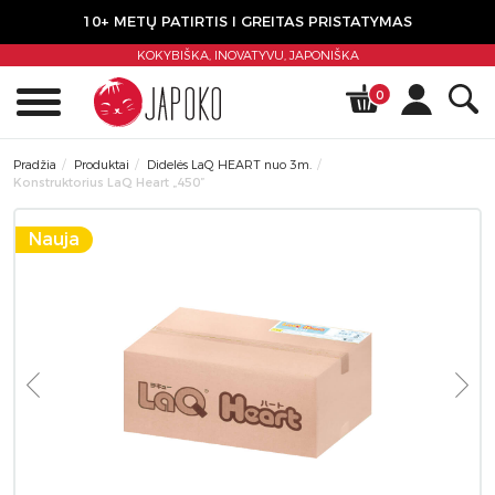
10+ METŲ PATIRTIS I GREITAS PRISTATYMAS
KOKYBIŠKA, INOVATYVU,
JAPONIŠKA
0
Pradžia
Produktai
Didelės LaQ HEART nuo 3m.
Konstruktorius LaQ Heart „450”
Nauja