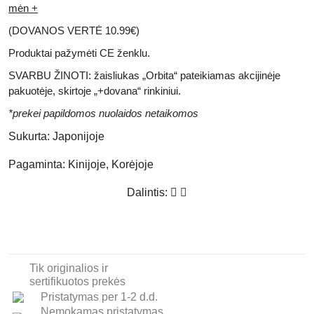
mėn +
(DOVANOS VERTĖ
10.99€)
Produktai pažymėti
CE
ženklu.
SVARBU ŽINOTI: žaisliukas „Orbita“ pateikiamas akcijinėje
pakuotėje, skirtoje „+dovana“ rinkiniui.
*prekei papildomos nuolaidos netaikomos
Sukurta:
Japonijoje
Pagaminta:
Kinijoje, Korėjoje
Dalintis:
Tik originalios ir
sertifikuotos prekės
Pristatymas per 1-2 d.d.
Nemokamas pristatymas