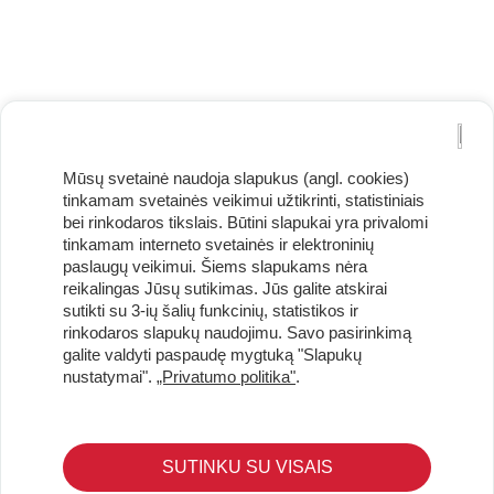
Mūsų svetainė naudoja slapukus (angl. cookies)
tinkamam svetainės veikimui užtikrinti, statistiniais
bei rinkodaros tikslais. Būtini slapukai yra privalomi
tinkamam interneto svetainės ir elektroninių
paslaugų veikimui. Šiems slapukams nėra
reikalingas Jūsų sutikimas. Jūs galite atskirai
Užsisakykite naujienlaiškį ir pirmi gaukite geriausius
sutikti su 3-ių šalių funkcinių, statistikos ir
pasiūlymus!
rinkodaros slapukų naudojimu. Savo pasirinkimą
galite valdyti paspaudę mygtuką "Slapukų
nustatymai".
„Privatumo politika"
.
KLIENTŲ APTARNAVIMAS
SUTINKU SU VISAIS