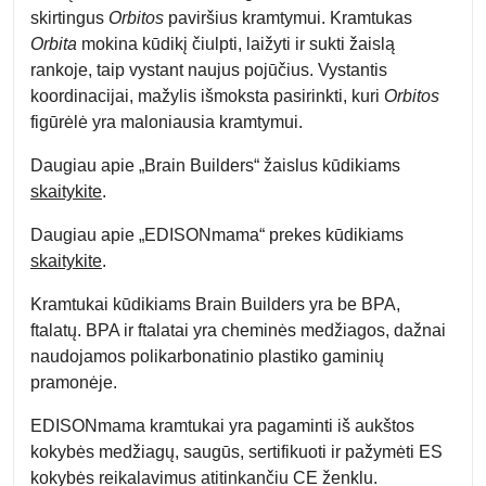
skirtingus
Orbitos
paviršius kramtymui. Kramtukas
Orbita
mokina kūdikį čiulpti, laižyti ir sukti žaislą
rankoje, taip vystant naujus pojūčius. Vystantis
koordinacijai, mažylis išmoksta pasirinkti, kuri
Orbitos
figūrėlė yra maloniausia kramtymui.
Daugiau apie „Brain Builders“ žaislus kūdikiams
skaitykite
.
Daugiau apie „EDISONmama“ prekes kūdikiams
skaitykite
.
Kramtukai kūdikiams Brain Builders yra be BPA,
ftalatų.
BPA ir ftalatai yra cheminės medžiagos, dažnai
naudojamos polikarbonatinio plastiko gaminių
pramonėje.
EDISONmama kramtukai
yra pagaminti iš aukštos
kokybės medžiagų, saugūs, sertifikuoti ir pažymėti ES
kokybės reikalavimus atitinkančiu CE ženklu.