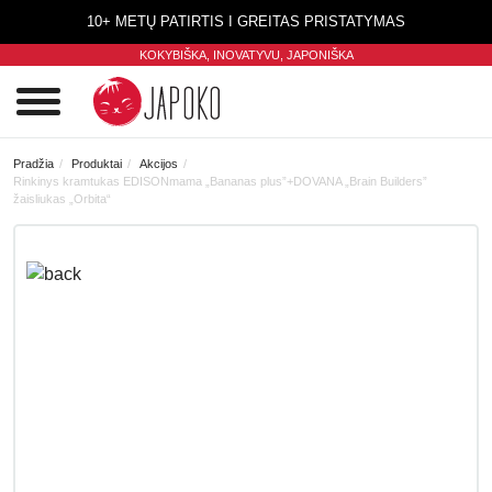
10+ METŲ PATIRTIS I GREITAS PRISTATYMAS
KOKYBIŠKA, INOVATYVU,
JAPONIŠKA
0
Pradžia
Produktai
Akcijos
Rinkinys kramtukas EDISONmama „Bananas plus”+DOVANA „Brain Builders”
žaisliukas „Orbita“