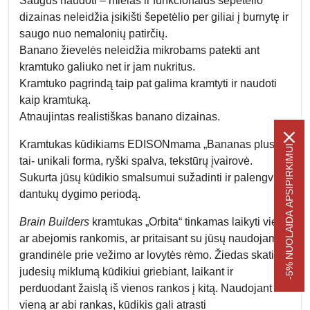
Saugus naudoti – mielas ir funkcionalus šepetėlio
dizainas neleidžia įsikišti šepetėlio per giliai į burnytę ir
saugo nuo nemalonių patirčių.
Banano žievelės neleidžia mikrobams patekti ant
kramtuko galiuko net ir jam nukritus.
Kramtuko pagrindą taip pat galima kramtyti ir naudoti
kaip kramtuką.
Atnaujintas realistiškas banano dizainas.
Kramtukas kūdikiams EDISONmama „Bananas plus”
-5% NUOLAIDA APSIPIRKIMUI
tai- unikali forma, ryški spalva, tekstūrų įvairovė.
Sukurta jūsų kūdikio smalsumui sužadinti ir palengvinti
dantukų dygimo periodą.
Brain Builders
kramtukas
„Orbita“
tinkamas laikyti viena
ar abejomis rankomis, ar pritaisant su jūsų naudojama
grandinėle prie vežimo ar lovytės rėmo. Žiedas skatina
judesių miklumą kūdikiui griebiant, laikant ir
perduodant žaislą iš vienos rankos į kitą. Naudojant
vieną ar abi rankas, kūdikis gali atrasti