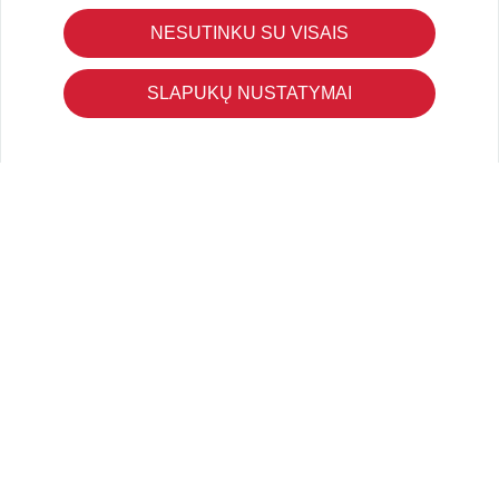
Pirkimo – pardavimo taisyklės
Pristatymas ir grąžinimas
NESUTINKU SU VISAIS
Apmokėjimo būdai
Kokybės ir saugumo standartai
SLAPUKŲ NUSTATYMAI
Privatumo taisyklės
NAUDINGA ŽINOTI
Tinklaraštis
Kodomo edukacijos
Kūrybinės dirbtuvės
LaQ konkursas
LaQ konstravimo schemos
Ugdymo įstaigoms
Kur įsigyti
Didmena
APIE PREKĖS ŽENKLUS
Kas yra LaQ?
BRAIN BUILDERS kūdikiams
IWAKO trintukai-dėlionės