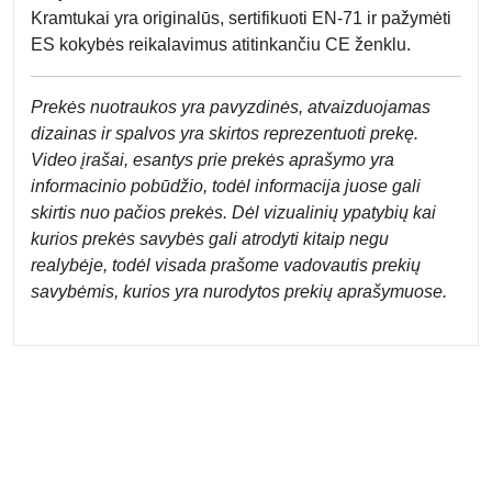
Kramtukai yra originalūs, sertifikuoti EN-71 ir pažymėti
ES kokybės reikalavimus atitinkančiu CE ženklu.
Prek
ės nuotraukos yra pavyzdinės,
atvaizduojamas
dizainas ir spalvos yra skirtos reprezentuoti prekę.
Video įrašai, esantys prie prekės aprašymo yra
informacinio pobūdžio, todėl informacija juose gali
skirtis nuo pačios prekės. Dėl vizualinių ypatybių kai
kurios prekės savybės gali atrodyti kitaip negu
realybėje, todėl visada prašome vadovautis prekių
savybėmis, kurios yra nurodytos prekių aprašymuose.