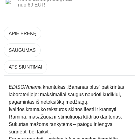
nuo 69 EUR
APIE PREKĘ
SAUGUMAS
ATSISIUNTIMAI
EDISONmama
kramtukas
„Bananas plus”
patikrintas
laboratorijoje: maksimaliai saugus naudoti kūdikiui,
pagamintas iš netoksiškų medžiagų.
Įvairios kramtuko tekstūros skirtos liesti ir kramtyti.
Ramina, masažuoja ir stimuliuoja kūdikio dantenas.
Sukurtas mažoms rankytėms – patogu ir lengva
sugriebti bei laikyti.